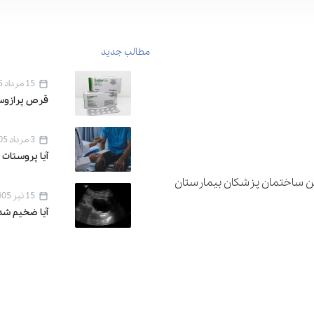
مطالب جدید
15 مرداد 1405
قرص پرازوسین ۱ برای 
3 مرداد 1405
آیا پروستات 
دان اقدسیه ، خیابان اراج خیابان 22 بهمن ساختمان پزشکان بیمارستان
15 تیر 1405
آیا ضخیم شد