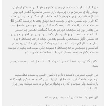
من قرار شد اونشب تاصبح چیزی نخورم و فرداش یه دکتر ارولوژی
اومدن بالای سرمن و ازم پرسید بازم نشتی داشتی؟ گفتم خیر ولی
خب از دیشبم چیزی نخوردم شاید بخاطر اونه گفتن نه ربطی نداره
اگه قرار بود نشتی بدی از دیشب داده بودی بعد به پرستار گفتن 48
ساعت تحت مراقبت باشه بعد اگه مشکلی نبود مرخص بشه🤷 خب
من بعداز اون باز مایعات خوردم تقریبا 2ساعت بعدش باز نشتی
داشتم اما به نسبت روز قبل خیلی کمتر بود ولی اون اخرین باری بود
که نشتی قابل مشخصی داشتم بعدش دیگه درحد چندقطره بود
یعنی پرستار ازم خواست پَد بزارم و چک کنم میزان نشتی رو ومنم
گذاشتم و میدیدم درحدچندقطره میومد یکی دوساعت یکبار یا دوسه
ساعت یکبار میومد...بعداز تقریبا 38ساعت مرخص شدم
دکترم گفتن دوسه هفته سوند بهت باشه تا محل آسیب دیده ترمیم
بشه
من خیلی استرس داشتم ودارم وازشون خیلی پرسیدم مطمئنید
ترمیم میشه گفتن بله بخاطر اون آسیبی که دیده یه کوچولو مثانه
پاره شده ولی سوندو اگه زود بخوام دربیارم دردسرمیشه پس بزار
باشه فعلا...
الان تقریبا 2هفتس که سوند بهم وصله