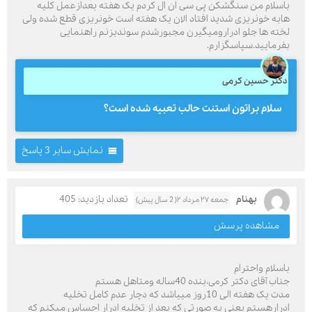
باسلام من سنگشکن پی سی ان ال کردم یک هفته بعدازعمل کلیه
هابه خونریزی شدید افتاد الان یک هفته است خونریزی قطع شده ولی
لخته ها جلو ادرارومیگیرن مجبورشدم سوندبزنم راهنمایی
بفرمایید.سپاسگزارم.
دکتر حسین کرمی
سلام براتون استنت حالب تعبیه شده است؟
نمایش سایر 3 پاسخ
بهنام
تعداد بازدید: 405
جمعه ۲۷ مرداد ۲( 2 سال پیش)
مشاهده پرسش
باسلام واحترام
جناب آقای دکتر کرمی،بنده 40ساله ومتاهل هستم
مدت یک هفته الی 10روز مییاشد که دچار عدم کامل تخلیه
ادرارهستم یعنی به صورتی که بعد از تخلیه ادرار احساس میکنم که