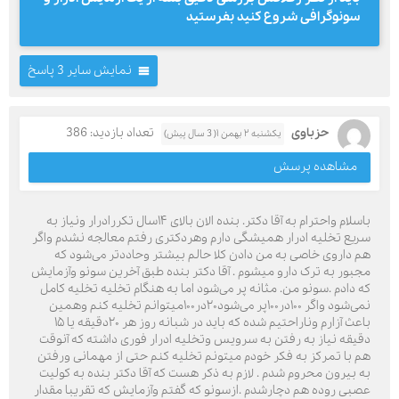
سونوگرافی شروع کنید بفرستید
نمایش سایر 3 پاسخ
حزباوی
تعداد بازدید: 386
یکشنبه ۲ بهمن ۱( 3 سال پیش)
مشاهده پرسش
باسلام واحترام به آقا دکتر. بنده الان بالای ۱۴سال تکررادرار ونیاز به
سریع تخلیه ادرار همیشگی دارم وهردکتری رفتم معالجه نشدم واگر
هم داروی خاصی به من دادن کلا حالم بیشتر وحاددتر می‌شود که
مجبور به ترک دارو میشوم . آقا دکتر بنده طبق آخرین سونو وآزمایش
که دادم .سونو من. مثانه پر می‌شود اما به هنگام تخلیه تخلیه کامل
نمی‌شود واگر ۱۰۰در۱۰۰پر می‌شود۲۰در۱۰۰میتوانم تخلیه کنم وهمین
باعث آزارم وناراحتیم شده که باید در شبانه روز هر ۲۰دقیقه یا ۱۵
دقیقه نیاز به رفتن به سرویس وتخلیه ادرار فوری داشته که آنوقت
هم با تمرکز به فکر خودم میتونم تخلیه کنم حتی از مهمانی ورفتن
به بیرون محروم شدم . لازم به ذکر هست که آقا دکتر بنده به کولیت
عصبی روده هم دچارشدم .ازسونو که گفتم وآزمایش که تقریبا مقدار