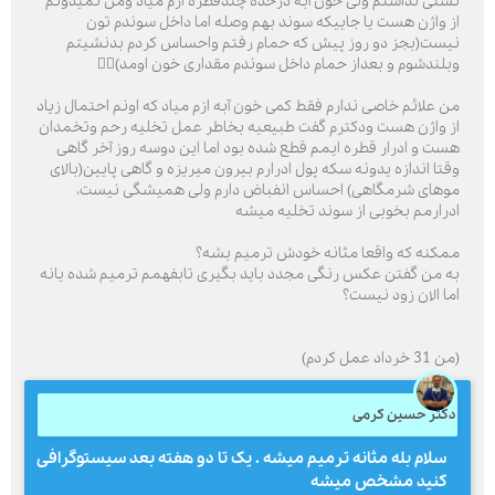
نشتی نداشتم ولی خون آبه درحده چندقطره ازم میاد ومن نمیدونم
از واژن هست یا جاییکه سوند بهم وصله اما داخل سوندم تون
نیست(بجز دو روز پیش که حمام رفتم واحساس کردم بدنشیتم
وبلندشوم و بعداز حمام داخل سوندم مقداری خون اومد)🤦‍♂️
من علائم خاصی ندارم فقط کمی خون آبه ازم میاد که اونم احتمال زیاد
از واژن هست ودکترم گفت طبیعیه بخاطر عمل تخلیه رحم وتخمدان
هست و ادرار قطره ایمم قطع شده بود اما این دوسه روز آخر گاهی
وقتا اندازه یدونه سکه پول ادرارم بیرون میریزه و گاهی پایین(بالای
موهای شرمگاهی) احساس انفباض دارم ولی همیشگی نیست،
ادرارمم بخوبی از سوند تخلیه میشه
ممکنه که واقعا مثانه خودش ترمیم بشه؟
به من گفتن عکس رنگی مجدد باید بگیری تابفهمم ترمیم شده یانه
اما الان زود نیست؟
(من 31 خرداد عمل کردم)
دکتر حسین کرمی
سلام بله مثانه ترمیم میشه . یک تا دو هفته بعد سیستوگرافی
کنید مشخص میشه