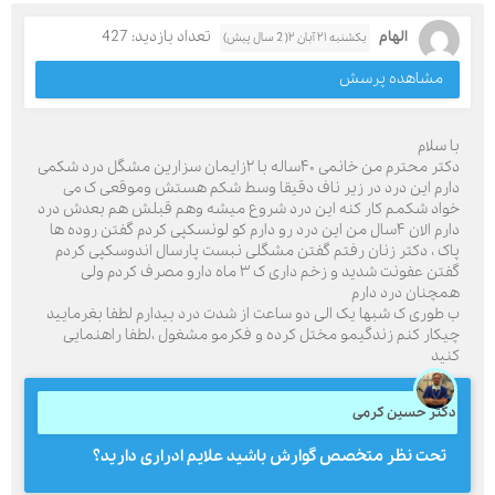
الهام
تعداد بازدید: 427
یکشنبه ۲۱ آبان ۲( 2 سال پیش)
مشاهده پرسش
با سلام
دکتر محترم من خانمی ۴۰ساله با ۲زایمان سزارین مشگل درد شکمی
دارم این درد در زیر ناف دقیقا وسط شکم هستش وموقعی ک می
خواد شکمم کار کنه این درد شروع میشه وهم قبلش هم بعدش درد
دارم الان ۴سال من این درد رو دارم کو لونسکپی کردم گفتن روده ها
پاک ، دکتر زنان رفتم گفتن مشگلی نبست پارسال اندوسکپی کردم
گفتن عفونت شدید و زخم داری ک ۳ ماه دارو مصرف کردم ولی
همچنان درد دارم
ب طوری ک شبها یک الی دو ساعت از شدت درد بیدارم لطفا بغرمایید
چیکار کنم زندگیمو مختل کرده و فکرمو مشغول ،لطفا راهنمایی
کنید
دکتر حسین کرمی
تحت نظر متخصص گوارش باشید علایم ادراری دارید؟