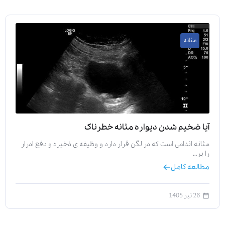
مثانه
آیا ضخیم شدن دیواره مثانه خطرناک
مثانه اندامی است که در لگن قرار دارد و وظیفه‌ ی ذخیره و دفع ادرار
را بر…
مطالعه کامل
26 تیر 1405