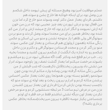
عملم موفقیت آمیزبود وهیچ مسئله ای پیش نیومد داخل شکمم
دِرن وصل بود برای اینکه خونآبه ها خارج بشن و سوند هم
داشتم...فردای بعداز عمل دکتر اومد وسوند منو خارج کرد اما دِرَن
من فعال بود و درش نیوردن بعد چیز عجیبی بود که درن من خون
آبه ازش نمیومد و انگار ادرارم بود که خارج میشد ازش و ادرار من کم
شده بود بخاطر همین برای من مجددا سوند وصل کردند و منو بردن
سونوگرافی ولی ظاهرا باز متوجه نشدن و منو سی تی اسکن و عکس
رنگی مثانه یاهمون ارولوژی هم فرستادن و بعداز اون عکس، سوند
منو بزرگتر کردن و مجدد فرستادن سونوگرافی و دکترم دِرَن داخل
شکمم رو به اندازه یک انگشت از شکمم بیرون کشید و مجددا بخیه
زد... خب درنم قطع شد ودکتر گفت اگه مشکلی نبود درن رو میکشم و
باسوند مرخصت میکنم اما بعداز گذشت نصف روز باوجود سوند ادرار
من نشتی داد وبیرون ریخت(قابل ذکرهست که شب قبلش از من
عکس رنگی مثانه گرفته بودن وماده وارد مثانم کرده بودن چون
سوندمو راهشو بسته بودن، همونجا روی تخت بعداز عکس احساس
پرشدن مثانه کردم و ادرارم بیرون ریخت و بعد لوله ی سوند منو که
باچسب بسته بودن بازش کردن) فرداری اون بعداز بیرون کشبدن
دِرَن من درعرض نیم ساعت 3 مرتبطه دستشویی کردم و منو مرخص
نکردن بعداز اون دیگه نشتی نداشتم فقط درحد قطره ای اونم
چندساعتی یکبار دوسه تاقطره بیرون میریخت(ممکنه بخاطر عکس
برداری باشه؟)