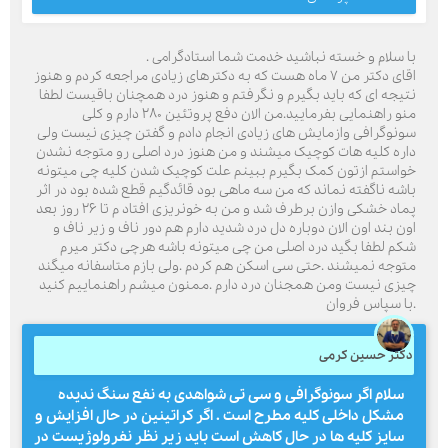
با سلام و خسته نباشید خدمت شما استادگرامی .
اقای دکتر من ۷ ماه هست که به دکترهای زیادی مراجعه کردم و هنوز
نتیجه ای که باید بگیرم و نگرفتم و هنوز درد همچنان باقیست لطفا
منو راهنمایی بفرمایید.من الان دفع پروتئین ۲۸۰ دارم و کلی
سونوگرافی وازمایش های زیادی انجام دادم و گفتن چیزی نیست ولی
داره کلیه هات کوچیک میشند و من هنوز درد اصلی رو متوجه نشدن
خواستم ازتون کمک بگیرم ببینم علت کوچیک شدن کلیه چی میتونه
باشه ناگفته نماند که من سه ماهی بود قائدگیم قطع شده بود در اثر
پماد خشکی وازن برطرف شد و من به خونریزی افتاد م تا ۲۶ روز بعد
اون بند اون الان دوباره دل درد شدید دارم هم دور ناف و زیر ناف و
شکم لطفا بگید درد اصلی من چی میتونه باشه هرچی دکتر میرم
متوجه نمیشند .حتی سی اسکن هم کردم .ولی بازم متاسفانه میگند
چیزی نیست ومن همجنان درد دارم .ممنون میشم راهنماییم کنید
.با سپاس فروان
دکتر حسین کرمی
سلام اگر سونوگرافی و سی تی شواهدی به نفع سنگ ندیده
مشکل داخلی کلیه مطرح است . اگر کراتینین در حال افزایش و
سایز کلیه ها در حال کاهش است باید زیر نظر نفرولوژیست در