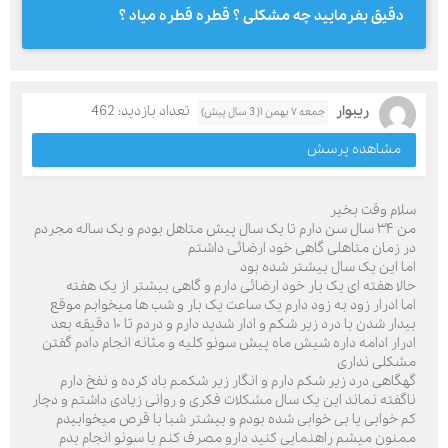
دقیق بفرمایید چه مشکلی ؟ قطره قطره میاد ؟
ریبوار
تعداد بازدید: 462
جمعه ۷ بهمن ۱( 3 سال پیش)
مشاهده پرسش
سلام وقت بخیر
من ۳۴ سال سن دارم تا یک سال پیش متاهل بودم و یک ساله مجردم
در زمان متاهلی گاهی خود ارضائی داشتم
اما این یک سال بیشتر شده بود
حالا هفته ای یک بار خود ارضائی دارم و گاهی بیشتر از یک هفته
اما ادرار زود به زود دارم یک ساعت یک بار و شب ها میخوابم موقع
بیدار شدن با درد زیر شکم و ادار شدید دارم و دردم تا ۱۰ دقیقه بعد
ادرار ادامه داره شیش ماه پیش سونو کلیه و مثانه انجام دادم گفتن
مشکلی نداری
گهگاهی درد زیر شکم دارم و انگار زیر شکمم باد کرده و نفخ دارم
ناگفته نماند این یک سال مشکلات فکری و روانی زیادی داشتم و دچار
کم خوابی یا بی خوابی شده بودم و بیشتر شبا با قرص میخوابیدم
ممنون میشم راهنمایی کنید دارو مصرف کنم یا سونو انجام بدم