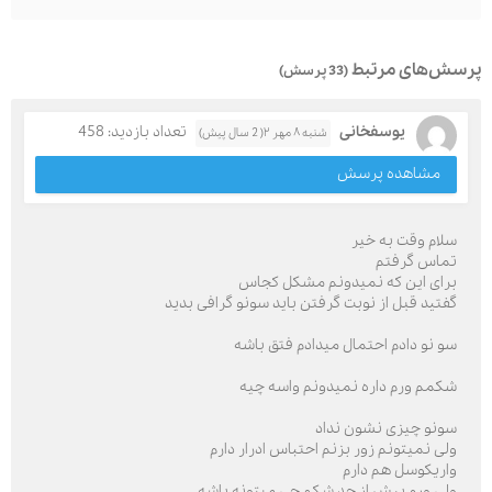
پرسش‌های مرتبط
(33 پرسش)
یوسفخانی
تعداد بازدید: 458
شنبه ۸ مهر ۲( 2 سال پیش)
مشاهده پرسش
سلام وقت به خیر
تماس گرفتم
برای این که نمیدونم مشکل کجاس
گفتید قبل از نوبت گرفتن باید سونو گرافی بدید
سو نو دادم احتمال میدادم فتق باشه
شکمم ورم داره نمیدونم واسه چیه
سونو چیزی نشون نداد
ولی نمیتونم زور بزنم احتباس ادرار دارم
واریکوسل هم دارم
ولی ورم بیش از حد شکم چی میتونه باشه