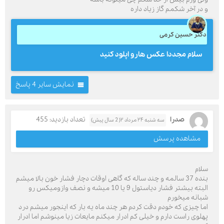
و در آخر شکمم گاز زیاد داره
دکتر حسین کرمی
سلام مجددا عکس هارو اپلود کنید
نمایش سایر 4 پاسخ
صدرا
تعداد بازدید: 455
سه شنبه ۲۴ مرداد ۲( 2 سال پیش)
مشاهده پرسش
سلام
بنده 37 سالمه و چند ساله که گاهی اوقات دچار فشار خون بالا میشم
البته بیشتر فشار دیاستول 9 یا 10 میشه و نصف وازومیکس رو
شبانه میخورم
اما چیزی که خودم دقت کردم هر چند ماه یه بار که اینجور میشم درد
پهلوی راست دارم و خیلی کم ادرار میکنم مایعات زیا مینوشم اما ادرار