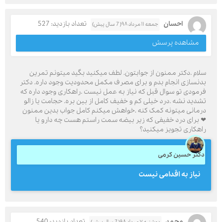
احسان
تعداد بازدید: 527
جمعه ۱۱ مرداد ۹۸( 7 سال پیش)
مشاهده پرسش
سلام .دکتر ممنون از جوابتون. لطف میکنید بگید میتونم تمرین
بدنسازی انجام بدم و برای مصرف مکمل محدودیت وجود داره. دکتر
فرمودی تو سوال قبل که نیاز به عمل نیست .راهکاری وجود داره که
تشدید نشه .درد خیلی کم و خفیف کامل از بین بره. حجامت یا زالو
درمانی میتونه کمک کنه .خواهش میکنم کامل جواب بدین ممنون
❤ برای درد خفیفی که زیر بیضه سمت راستم هست چه دارو یا
راهکاری تجویز میکنید؟
دکتر حسین کرمی
نیاز به اقدامی نیست
محمد
تعداد بازدید: 540