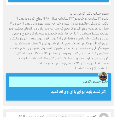
سلام جناب دکتر کرمی عزیز
بنده ۳۱ سالمه و خانمم ۳۳ سالشه سال ۸۶ ازدواج کردم و بعد از
یکبار نزدیکی خانمم باردار شد و خدا یه پسر بهم داد . بعد از حدود ۷
سال برای بچه دوم اقدام کردیم که دیر به دیر بارداری انجام میشد و‌در
نهایت سقط میشد . ۴ بار باردار شد خانمم و سه بارش خارج رحمی
بود . آزمایش dfi دادم و مقدارش ۴۵ بود . قرار بود بعد از این آزمایش
برای ivf اقدام کنیم . اما خانمم باردار شد و الان ۷ هفته هستش و
سونوگرافی همه چیز رو نرمال نشون داده ، ولی هم من و هم خانمم
استرس شدید داریم که با وجود این مقدار dfi ممکنه بچه اختلالات
کروموزمی یا اوتیسم و یا مشکلات حرکتی داشته باشه ، تا چه حد
ممکنه با این مقدار dfi بارداری سالم انجام بشه ؟
با تشکر از زحمات شما
دکتر حسین کرمی
اگر نشد باید ایو ای یا ای وی اف کنید
تفسیر
تعداد بازدید: 519