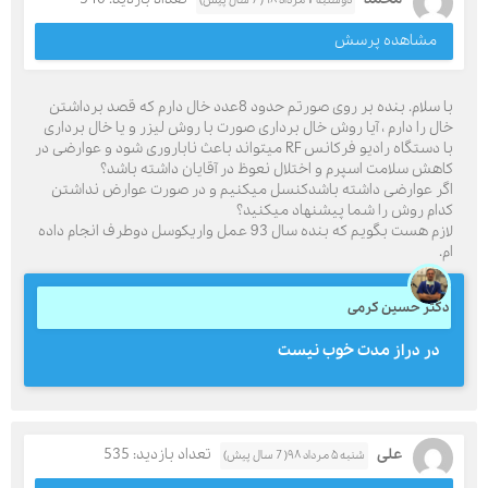
دوشنبه ۷ مرداد ۹۸( 7 سال پیش)
مشاهده پرسش
با سلام. بنده بر روی صورتم حدود 8عدد خال دارم که قصد برداشتن
خال را دارم ، آیا روش خال برداری صورت با روش لیزر و یا خال برداری
با دستگاه رادیو فرکانس RF میتواند باعث ناباروری شود و عوارضی در
کاهش سلامت اسپرم و اختلال نعوظ در آقایان داشته باشد؟
اگر عوارضی داشته باشدکنسل میکنیم و در صورت عوارض نداشتن
کدام روش را شما پیشنهاد میکنید؟
لازم هست بگویم که بنده سال 93 عمل واریکوسل دوطرف انجام داده
ام.
دکتر حسین کرمی
در دراز مدت خوب نیست
علی
تعداد بازدید: 535
شنبه ۵ مرداد ۹۸( 7 سال پیش)