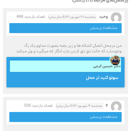
پرسش‌های مرتبط
(272 پرسش)
وحید
تعداد بازدید: 496
پنجشنبه ۲۸ شهریور ۹۸( 6 سال پیش)
مشاهده پرسش
من درمحل اتصال کشاله ها و زیر بضه بصورت مداوم یک رگ
وجوددارد که حالت ذق ذق کردن دارد انگار که میگیرد و ول میکند
دکتر حسین کرمی
سونو کنید تز محل
F
تعداد بازدید: 500
پنجشنبه ۱۴ شهریور ۹۸( 6 سال پیش)
مشاهده پرسش