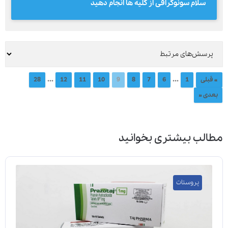
سلام سونوگرافی از کلیه ها انجام دهید
...
...
« قبلی
1
6
7
8
9
10
11
12
28
بعدی »
مطالب بیشتری بخوانید
پروستات