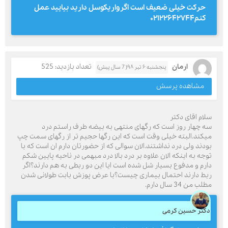
حرکت خیلی ضعیف است اگرواریکوسل دارید بیایید عمل
کنم۰۲۱۲۲۶۴۲۷۴۴
ارمان
تعداد بازدید: 525
پنجشنبه ۶ تیر ۹۸( 7 سال پیش)
مشاهده پرسش
سلام اقای دکتر
سه چهار روز است که رگهای منتهی به بیضه طرف راستم درد
میکند.البته خیلی وقت است که این رگها حجیم تر از رگهای سمت چپ
بودند ولی درد نداشتند.الان سوالی که از حضورتان دارم ان است که با
توجه به اینکه الان علاوه بر درد بالا درد مبهمی در ناحیه پایین شکم
دارم و مدفوع بسیار شل شده است ایا این دو ربطی به هم دارند؟اگر
ربط دارند احتمال بیماری چیست؟با عرض پوزش بابت طولانی شدن
مطلب من 34 سال دارم.
دکتر حسین کرمی