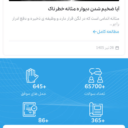
آیا ضخیم شدن دیواره مثانه خطرناک
مثانه اندامی است که در لگن قرار دارد و وظیفه‌ ی ذخیره و دفع ادرار
را بر…
مطالعه کامل
26 تیر 1405
+645
+65700
تعداد سوالات
عمل های موفق
+86
+365
تعداد مقالات
دستاوردهای علمی