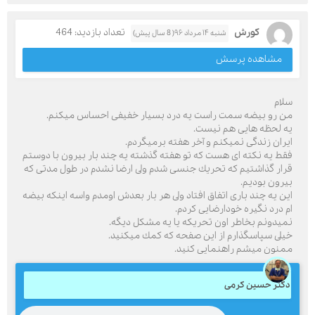
كورش
تعداد بازدید: 464
شنبه ۱۴ مرداد ۹۶( 8 سال پیش)
مشاهده پرسش
سلام
من رو بيضه سمت راست يه درد بسيار خفيفى احساس ميكنم.
يه لحظه هايى هم نيست.
ايران زندگى نميكنم و آخر هفته برميگردم.
فقط يه نكته اى هست كه تو هفته گذشته يه چند بار بيرون با دوستم
قرار گذاشتيم كه تحريك جنسى شدم ولى ارضا نشدم در طول مدتى كه
بيرون بوديم.
اين يه چند بارى اتفاق افتاد ولى هر بار بعدش اومدم واسه اينكه بيضه
ام درد نگيره خودارضايى كردم.
نميدونم بخاطر اون تحريكه يا يه مشكل ديگه.
خيلى سپاسگذارم از اين صفحه كه كمك ميكنيد.
ممنون ميشم راهنمايى كنيد.
دکتر حسین کرمی