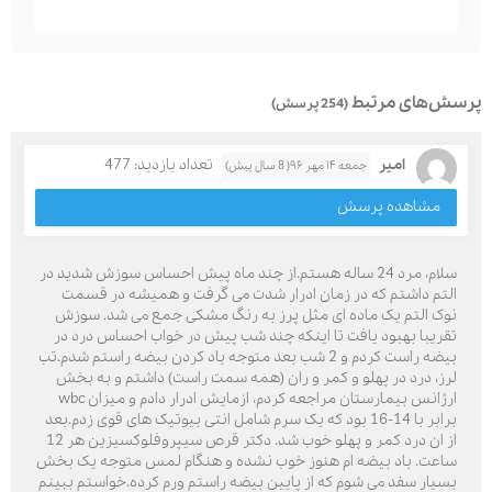
پرسش‌های مرتبط
(254 پرسش)
امیر
تعداد بازدید: 477
جمعه ۱۴ مهر ۹۶( 8 سال پیش)
مشاهده پرسش
سلام، مرد 24 ساله هستم.از چند ماه پیش احساس سوزش شدید در
التم داشتم که در زمان ادرار شدت می گرفت و همیشه در قسمت
نوک التم یک ماده ای مثل پرز به رنگ مشکی جمع می شد. سوزش
تقریبا بهبود یافت تا اینکه چند شب پیش در خواب احساس درد در
بیضه راست کردم و 2 شب بعد متوجه باد کردن بیضه راستم شدم.تب
لرز، درد در پهلو و کمر و ران (همه سمت راست) داشتم و به بخش
ارژانس بیمارستان مراجعه کردم، ازمایش ادرار دادم و میزان wbc
برابر با 14-16 بود که یک سرم شامل انتی بیوتیک های قوی زدم.بعد
از ان درد کمر و پهلو خوب شد. دکتر قرص سیپروفلوکسیزین هر 12
ساعت. باد بیضه ام هنوز خوب نشده و هنگام لمس متوجه یک بخش
بسیار سفد می شوم که از پایین بیضه راستم ورم کرده.خواستم ببینم