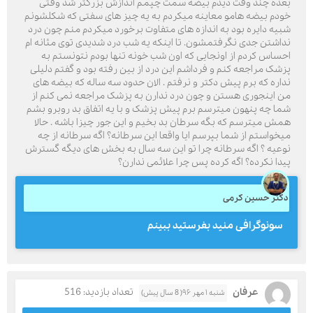
بعده چند وقت دیدم بیضه سمت چپمم اندازش بزرگتر شد وقتی
خودم بیضه هامو معاینه میکردم به یه چیز های سفتی که شکلشونم
شبیه دایره بود به اندازه های متفاوت برخورد میکردم منم چون درد
نداشتن جدی نگرفتمشون. تا اینکه یه شب درد شدیدی توی مثانه ام
احساس کردم از اونجایی که اون شب خونه تنها بودم نتونستم به
پزشک مراجعه کنم و فرداشم این درد از بین رفته بود و گفتم دلیلی
نداره که برم پیش دکتر و نرفتم . الان حدود سه ساله که بیضه های
من اینجوری هستن و چون درد ندارن به پزشک مراجعه نمی کنم از
شما چه پنهون میترسم برم پیش پزشک و با یه اتفاق بد روبرو بشم
همش میترسم که بگه سرطان بد بخیم و این جور چیزا باشه . حالا
میخواستم از شما بپرسم ایا واقعا این سرطانه؟ اگه سرطانه از چه
نوعیه ؟ اگه سرطانه چرا تو این سه سال به بخش های دیگه گسترش
پیدا نکرده؟ اگه کرده پس چرا علائمی ندارن؟
دکتر حسین کرمی
سونوگرافی منید بفرستید ببینم
عرفان
تعداد بازدید: 516
شنبه ۱ مهر ۹۶( 8 سال پیش)