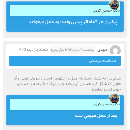
دکتر حسین کرمی
پيگيري هر ٦ماه اگر پيش رونده بود عمل ميخواهد
مهدی
تعداد بازدید: 470
پنجشنبه ۱۹ مرداد ۹۶( 8 سال پیش)
مشاهده پرسش
سلام من یه هفته است که عمل واریکوسل انجام دادم ولی هنوز رگ
هایی که شکل کرم هستن تو بیضه چپم مونده طبیعیه یا عملمو
خوب انجام ندادن؟
دکتر حسین کرمی
بعد از عمل طبيعي است