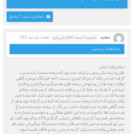
نمایش سایر 1 پاسخ
سعید
تعداد بازدید: 522
یکشنبه ۲۰ اسفند ۹۶( 8 سال پیش)
مشاهده پرسش
سلام وقت بخیر
تقریبا سه سال پیش نزدیک عید بود که بیضه سمت راستم درد
گرفت اما من فک کردم که چیزی نیست ( اخه خوابگاه بودم و گاهی
اوقات بچه ها از رو شوخی بیضه های همدیگرو میگرفتن و فشار
میدادن تا طرف به غلط کردن بیافته ) منم فک کردم شاید بخاطر
همنه که درد داره دردشم بعده چند ساعت خوب شد. اما بعده چند
وقت دیدم که اندازه بیضه سمت راستم که قبلا درد گرفته بود و هر از
چند گاهی هم یه درد کوچک داشت بزرگتر از بیضه چپم شده سراغ
وب سایت ها رفتم و درباره این اتفاق مطالبی رو خوندم و شماره یه
متخصص هم پیدا کردم و باهاش تماس گرفتم (13) سالم بود گفت تو
سن تو طبیعیه و نمی تونه سرطان باشه منم دیگه پیگیرش نشد هر
چند بعضی وقتا درد میکرد البته دردش زیاد و طاقت فرسا نبود .