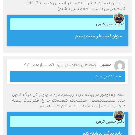
روند این بیماری چند وقت هست و اسمش چیست اگر قابل
تشخیص می باشد.(رابطه جنسی داشتم)
دکتر حسین کرمی
سونو كنيد بفرستيد ببينم
حسین
تعداد بازدید: 471
جمعه ۱۴ مهر ۹۶( 8 سال پیش)
مشاهده پرسش
سلام...یه تومور در بیضه چپ دارم...درد دارم..سونوگرافی میگه کانون
حاوی کلسیفیکاسیون است...چکار کنم...دکتر جراح رفتم میگه بیضه
ی چپم باید کامل برداشته بشه...ساکن اهواز هستم...
دکتر حسین کرمی
بايد بيائيد معاينه كنم