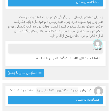
مشاهده پرسش
یسوال داشتم پارسال سونوگرافی کردم ازبیضه هابیضه راست
هتروژن بوداماورم داره ودرد هیدروسل م وجود داره بایدچکارکنم
عکس سونورومیفرستم براشما گاهی اوقات درد دورالت تناسلی وورم
شکم دارم میشه ج بدید اردیبهشت 95بود رفتم دکترم گفت عمل
نداره نگرانم ترشحات زیادی ازالتم دارم
عرفان
لطفاج بدید الان 48ساعت گذشته ولی ج ندادید
نمایش سایر 8 پاسخ
کیانوش
تعداد بازدید: 511
چهارشنبه ۱۵ شهریور ۹۶( 8 سال پیش)
مشاهده پرسش