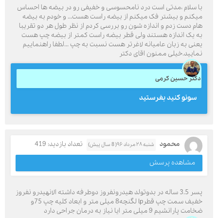
با سلام ،مدتی است درد نامحسوسی و خفیفی رو در بیضه ها احساس
میکنم و بیشتر فک میکنم از بیضه راست هست... و خودم به بیضه
هام دست زدم و اندازه شون رو بررسی کردم از نظر طول هر دو تقریبا
به یک اندازه هستند ولی قطر بیضه راست کمتر از بیضه چپ هست
یعنی به زبان عامیانه لاغرتر هست نسبت به چپ ...لطفا راهنماییم
نمایید.خیلی ممنون اقای دکتر
دکتر حسین کرمی
سونو كنيد بفرستيد
محمود
تعداد بازدید: 419
شنبه ۲۸ مرداد ۹۶( 8 سال پیش)
مشاهده پرسش
پسر 3.5 ساله در بدوتولد هیدرونفروز دوطرفه داشته الانهیدرو نفروز
خفیف سمت چپ قطرlp لگنچه8 میلی متر و ابعاد کلیه چپ 75و
ضخامت پارانشیم 9 میلی متر ایا نیاز به درمان جراحی دارد