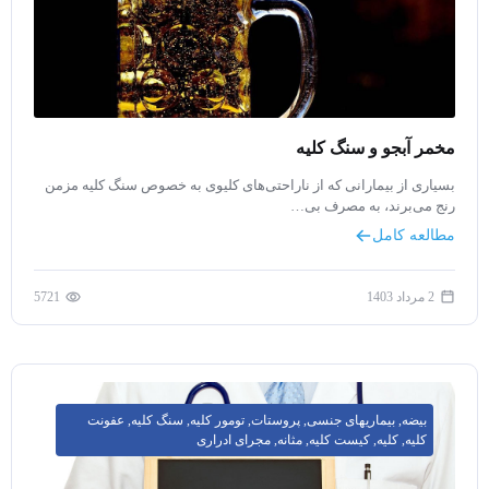
مخمر آبجو و سنگ کلیه
بسیاری از بیمارانی که از ناراحتی‌های کلیوی به خصوص سنگ کلیه مزمن
رنج‌ می‌برند، به مصرف بی…
مطالعه کامل
2 مرداد 1403
5721
بیضه
,
بیماریهای جنسی
,
پروستات
,
تومور کلیه
,
سنگ کلیه
,
عفونت
کلیه
,
کلیه
,
کیست کلیه
,
مثانه
,
مجرای ادراری