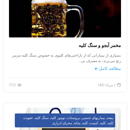
مخمر آبجو و سنگ کلیه
بسیاری از بیمارانی که از ناراحتی‌های کلیوی به خصوص سنگ کلیه مزمن
رنج‌ می‌برند، به مصرف بی…
مطالعه کامل
2 مرداد 1403
5721
بیضه
,
بیماریهای جنسی
,
پروستات
,
تومور کلیه
,
سنگ کلیه
,
عفونت
کلیه
,
کلیه
,
کیست کلیه
,
مثانه
,
مجرای ادراری