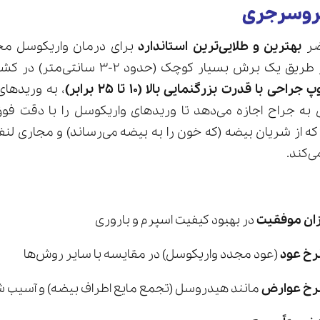
روسرجری
ضر
بهترین و طلایی‌ترین استاندارد
برای درمان واریکوسل مح
(متخصص ارولوژی) از طریق یک برش بسیار کوچک (
حی با قدرت بزرگنمایی بالا (۱۰ تا ۲۵ برابر)
، به وریدها
ی به جراح اجازه می‌دهد تا وریدهای واریکوسل را با دقت فوق‌
ه از شریان بیضه (که خون را به بیضه می‌رساند) و مجاری لنفا
‌کند.
زان موفقیت
در بهبود کیفیت اسپرم و باروری
نرخ عود
(عود مجدد واریکوسل) در مقایسه با سایر روش‌ها
 نرخ عوارض
مانند هیدروسل (تجمع مایع اطراف بیضه) و آسیب ش