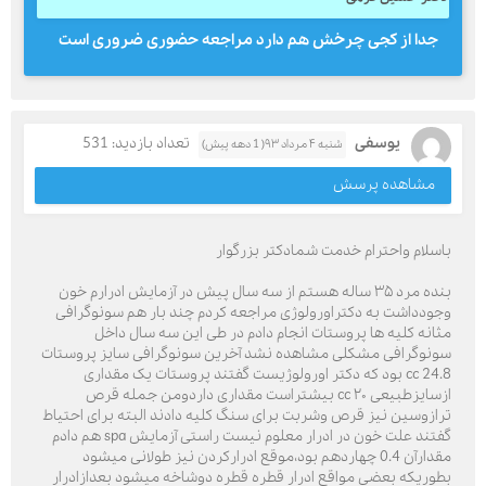
جدا از کجی چرخش هم دارد مراجعه حضوری ضروری است
یوسفی
تعداد بازدید: 531
شنبه ۴ مرداد ۹۳( 1 دهه پیش)
مشاهده پرسش
باسلام واحترام خدمت شمادکتر بزرگوار
بنده مرد ۳۵ ساله هستم از سه سال پیش در آزمایش ادرارم خون
وجودداشت به دکتراورولوژی مراجعه کردم چند بار هم سونوگرافی
مثانه کلیه ها پروستات انجام دادم در طی این سه سال داخل
سونوگرافی مشکلی مشاهده نشد آخرین سونوگرافی سایز پروستات
24.8 cc بود که دکتر اورولوژیست گفتند پروستات یک مقداری
ازسایزطبیعی ۲۰ cc بیشتراست مقداری داردومن جمله قرص
ترازوسین نیز قرص وشربت برای سنگ کلیه دادند البته برای احتیاط
گفتند علت خون در ادرار معلوم نیست راستی آزمایش spa هم دادم
مقدارآن 0.4 چهاردهم بود،موقع ادرارکردن نیز طولانی میشود
بطوریکه بعضی مواقع ادرار قطره قطره دوشاخه میشود بعدازادرار