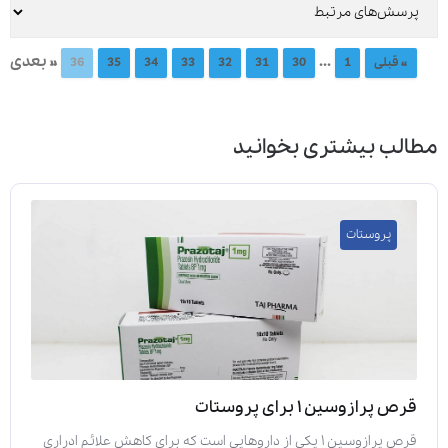
...
» بعدی
« قبلی
1
30
31
32
33
34
35
36
مطالب بیشتری بخوانید
پروستات
قرص پرازوسین ۱ برای پروستات
قرص پرازوسین ۱ یکی از داروهایی است که برای کاهش علائم ادراری