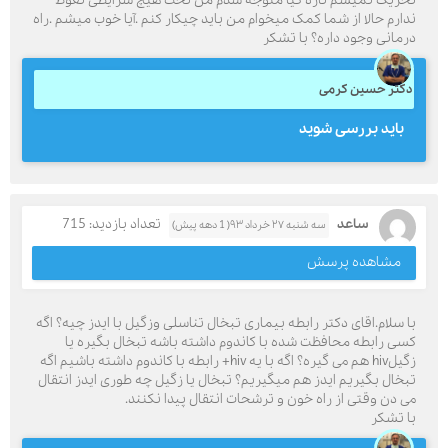
تحریک نمیشم تازه گیا متوجه شدم من تحت هیچ شرایطی نعوظ
ندارم حالا از شما کمک میخوام من باید چیکار کنم .آیا خوب میشم .راه
درمانی وجود داره؟ با تشکر
دکتر حسین کرمی
باید بررسی شوید
ساعد
تعداد بازدید: 715
سه شنبه ۲۷ خرداد ۹۳( 1 دهه پیش)
مشاهده پرسش
با سلام.اقای دکتر رابطه بیماری تبخال تناسلی وزگیل با ایدز چیه؟ اگه
کسی رابطه محافظت شده با کاندوم داشته باشه تبخال بگیره یا
زگیلhiv هم می گیره؟ اگه با یه hiv+ رابطه با کاندوم داشته باشیم اگه
تبخال بگیریم ایدز هم میگیریم؟ تبخال یا زگیل چه طوری ایدز انتقال
می دن وقتی از راه خون و ترشحات انتقال پیدا نکنند.
با تشکر