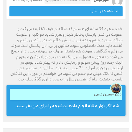
سه شنبه ۱۳ اسفند ۹۲( 1 دهه پیش)
مشاهده پرسش
خانم مجرد 34 ساله ای هستم که مثانه ام خوب تخلیه نمی کند و
عفونت می کنم. پارسال بخاطر هیدرونفرز شدید دو کلیه و عفونت
مثانه بستری شدم و بعد تهران پیش خانم شریفی اقدس رفتم و
گفتند باید مدت نامعلومی سوند ملاتون بزنی. الان یکسال است سوند
می زنم و گهگاهی عفونت هم داشته ام. ولی در سوند خیلی ادرار جمع
می شود و به طور معمول شبی یک عدد نیتروفورانتوئین میخورم.
البته چند روز پیش سونو و آزمایش دادم که بهتر شده بودم. در
آزمایش رزیجوی ادراری 74 میلی لیتر بود. اما الان در سوندم حتی
گاهی تا 200 میلی هم جمع می شود. می خواستم در مورد این تناقض
پاسخی بدهید. ماه آذر همین سال رزیجوی ادراری 265 میلی بود.
دکتر حسین کرمی
شما اگر نوار مثانه انجام دادهاید نتیجه را برای من بفرستید