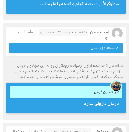
سونوگرافی از بیضه انجام و نتیجه را بفرمائید
امیرحسین
تعداد بازدید:
یکشنبه ۱۷ فروردین ۹۳( 1 دهه پیش)
612
مشاهده پرسش
سلام من43سالمه ازاول ازدواجم زودانزال بودم این موضوع خیلی
عزابم میده دکترم زیادرفتم تاثیری نداشته چکارکنم؟خانمم خیلی
سبکم میکنه .خیلی ناراحتم .ممنون میشم راهنمایی بفرمایید.
دکتر حسین کرمی
درمان داروئی ندارد
مهرنوش
تعداد بازدید: 871