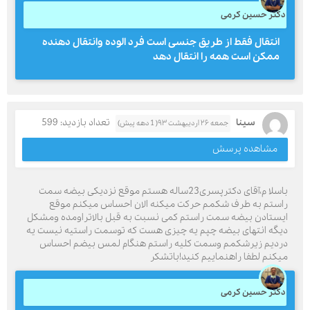
دکتر حسین کرمی
انتقال فقط از طریق جنسی است فرد الوده وانتقال دهنده
ممکن است همه را انتقال دهد
سینا
تعداد بازدید: 599
جمعه ۲۶ اردیبهشت ۹۳( 1 دهه پیش)
مشاهده پرسش
باسلا م،آقای دکترپسری23ساله هستم موقع نزدیکی بیضه سمت
راستم به طرف شکمم حرکت میکنه الان احساس میکنم موقع
ایستادن بیضه سمت راستم کمی نسبت به قبل بالاتراومده ومشکل
دیگه انتهای بیضه چپم یه چیزی هست که توسمت راستیه نیست یه
دردیم زیرشکمم وسمت کلیه راستم هنگام لمس بیضم احساس
میکنم لطفا راهنماییم کنید!باتشکر
دکتر حسین کرمی