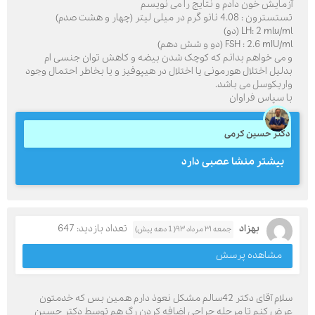
آزمایش خون دادم و نتایج را می نویسم
تستسترون : 4.08 نانو گرم در میلی لیتر (چهار و هشت صدم)
LH: 2 mlu/ml (دو)
FSH : 2.6 mIU/ml (دو و شش دهم)
و می خواهم بدانم که کوچک شدن بیضه و کاهش توان جنسی ام
بدلیل اختلال هورمونی یا اختلال در هیپوفیز و یا بخاطر احتمال وجود
واریکوسل می باشد.
با سپاس فراوان
دکتر حسین کرمی
بیشتر منشا عصبی دارد
بهزاد
تعداد بازدید: 647
جمعه ۳۱ مرداد ۹۳( 1 دهه پیش)
مشاهده پرسش
سلام آقای دکتر 42سالم مشکل نعوذ دارم همین بس که خدمتون
عرض کنم تا مرحله جراحی اضافه کردن رگ هم توسط دکتر حسین