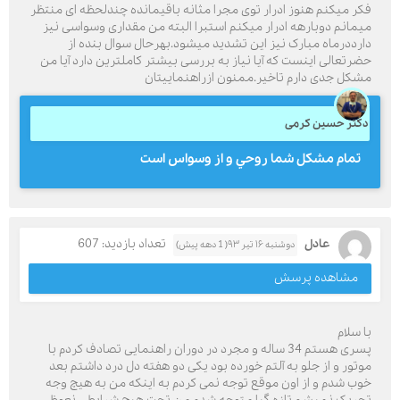
فکر میکنم هنوز ادرار توی مجرا مثانه باقیمانده چندلحظه ای منتظر
میمانم دوبارهه ادرار میکنم استبرا البته من مقداری وسواسی نیز
دارددرماه مبارک نیز این تشدید میشود.بهرحال سوال بنده از
حضرتعالی اینست که آیا نیاز به بررسی بیشتر کاملترین دارد آیا من
مشکل جدی دارم تاخیر.ممنون ازراهنماییتان
دکتر حسین کرمی
تمام مشكل شما روحي و از وسواس است
عادل
تعداد بازدید: 607
دوشنبه ۱۶ تیر ۹۳( 1 دهه پیش)
مشاهده پرسش
با سلام
پسری هستم 34 ساله و مجرد در دوران راهنمایی تصادف کردم با
موتور و از جلو به آلتم خورده بود یکی دو هفته دل درد داشتم بعد
خوب شدم و از اون موقع توجه نمی کردم به اینکه من به هیچ وجه