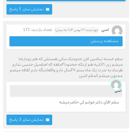
نمایش سایر 5 پاسخ
اسی
تعداد بازدید: 171
چهارشنبه ۲۲ بهمن ۴( 5 ماه پیش)
مشاهده پرسش
سلام خسته نباشین الان حدودیک سالی هستش که هم زودارضا
میشم زیر۲۰ثانیه هم اینکه ححدودا۴ماهه که اصلامیل جنسی ندارم
هرماه به ندرت یک ماه سنم ۴۷سال دارم واقعادیگه دارم کلافه میشم
ممنون میشم کمکم کنین
اسی
سلام اقای دکترجوابم کی حاضرمیشه
نمایش سایر 3 پاسخ