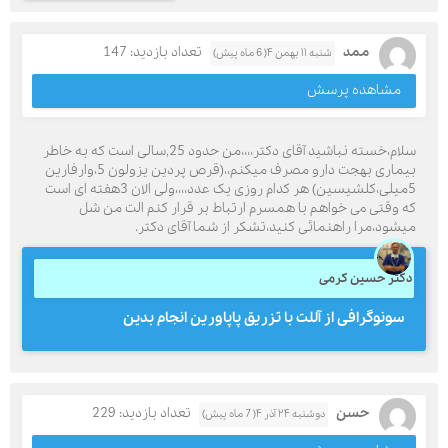
ممد
تعداد بازدید: 147
شنبه ۱۱ بهمن ۴( 6 ماه پیش)
مشاهده پرسش
سلام،خسته نباشید آقای دکتر،،،،من حدود 25,سالی است که به خاطر
بیماری بهجت دارو مصرف میکنم،،(قرص پردین یزولون 5،وارفارین
5میلی،کلشیسین) هر کدام روزی یک عدد،،،،ولی الان 3هفته ای است
که وقتی می خواهم با همسرم ارتباط بر قرار کنم الت من شل
میشود،مرا راهنمائی کنید،تشکر از شما آقای دکتر.
دکتر حسین کرمی
سونوگرافی از آللت با تزریق پاپاورین انجام بدین
حسن
تعداد بازدید: 229
دوشنبه ۲۴ آذر ۴( 7 ماه پیش)