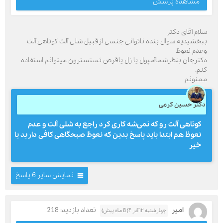
مشاهده پرسش
سلام آقای دکتر
ببخشیدیه سوال بنده ناتوانی جنسی ازقبیل شلی آلت کوتاهی آلت
وعدم نعوظ
دکترجان بنظرشماآمپول یا زل یاقرص تستسترون میتوانم استفاده
کنم.
ممنونم
دکتر حسین کرمی
کوتاهی آلت رو که نمی‌شه کاری کرد راجع به شلی آلت و عدم
نعوظ هم ابتدا باید پاسخ بدین که نعوظ صبحگاهی کافی دارید یا
خیر
نمایش سایر 6 پاسخ
امیر
تعداد بازدید: 218
چهارشنبه ۱۲ آذر ۴( 8 ماه پیش)