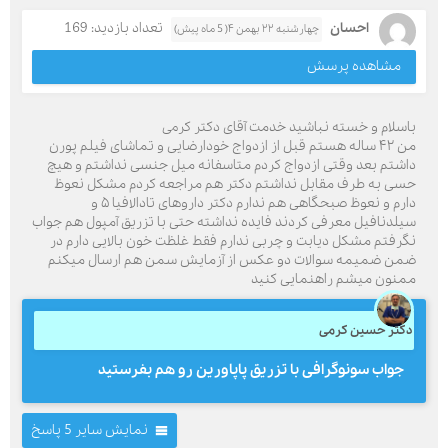
احسان
تعداد بازدید: 169
چهارشنبه ۲۲ بهمن ۴( 5 ماه پیش)
مشاهده پرسش
باسلام و خسته نباشید خدمت آقای دکتر کرمی
من ۴۲ ساله هستم قبل از ازدواج خودارضایی و تماشای فیلم پورن
داشتم بعد وقتی ازدواج کردم متاسفانه میل جنسی نداشتم و هیچ
حسی به طرف مقابل نداشتم دکتر هم مراجعه کردم مشکل نعوظ
دارم و نعوظ صبحگاهی هم ندارم دکتر داروهای تادالافیا ۵ و
سیلدنافیل معرفی کردند فایده نداشته حتی با تزریق آمپول هم جواب
نگرفتم مشکل دیابت و چربی ندارم فقط غلظت خون بالایی دارم در
ضمن ضمیمه سوالات دو عکس از آزمایش سمن هم ارسال میکنم
ممنون میشم راهنمایی کنید
دکتر حسین کرمی
جواب سونوگرافی با تزریق پاپاورین رو هم بفرستید
نمایش سایر 5 پاسخ