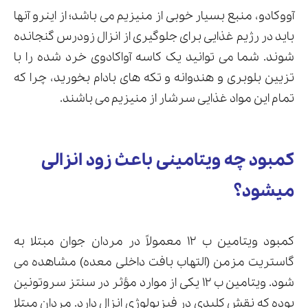
آووکادو، منبع بسیار خوبی از منیزیم می باشد؛ از اینرو آنها
باید در رژیم غذایی برای جلوگیری از انزال زودرس گنجانده
شوند. شما می توانید یک کاسه آواکادوی خرد شده را با
تزیین بلوبری و هندوانه و تکه های بادام بخورید، چرا که
تمام این مواد غذایی سرشار از منیزیم می باشند.
کمبود چه ویتامینی باعث زود انزالی
میشود؟
کمبود ویتامین ب ۱۲ معمولاً در مردان جوان مبتلا به
گاستریت مزمن (التهاب بافت داخلی معده) مشاهده می
شود. ویتامین ب ۱۲ یکی از موارد مؤثر در سنتز سروتونین
بوده که نقش کلیدی در فیزیولوژی انزال دارد. مردان مبتلا