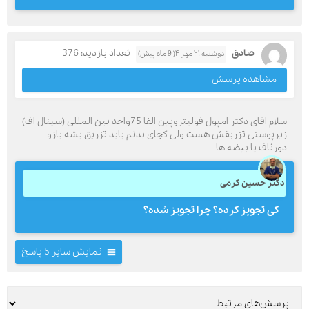
صادق
تعداد بازدید: 376
دوشنبه ۲۱ مهر ۴( 9 ماه پیش)
مشاهده پرسش
سلام اقای دکتر امپول فولیتروپین الفا 75واحد بین المللی (سینال اف)
زیرپوستی تزریقش هست ولی کجای بدنم باید تزریق بشه بازو
دورناف یا بیضه ها
دکتر حسین کرمی
کی تجویز کرده؟ چرا تجویز شده؟
نمایش سایر 5 پاسخ