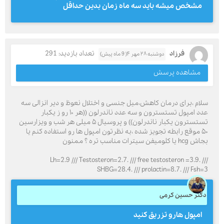
مشخص میشه باید سه ماه زمان بدین حداقل
فرزاد
تعداد بازدید: 291
دوشنبه ۲۸ مهر ۴( 9 ماه پیش)
مشاهده پرسش
سلام ،برای درمان کاهش،میل جنسی و اختلال نعوظ و دیر انزالی سه
عدد امپول تستسترون و سه عدد ناندرلون ((هر ۱۰ رو ز یکبار
تستسترون یکبار ناندرلون)) و پروسیال ۵ میلی هر شب و ویزارسین
۵۰ موقع رابطه تجویز شده ،به نظرتون امپول ها رو استفاده کنم یا
بجاش hcg یا کلومیفن سیترات مناسب تره ؟ ممنون
Lh=2.9 /// Testosteron=2.7. /// free testosteron =3.9. ///
SHBG=28.4. /// prolactin=8.7. /// Fsh=3
دکتر حسین کرمی
امپول هارو تزریق کنید