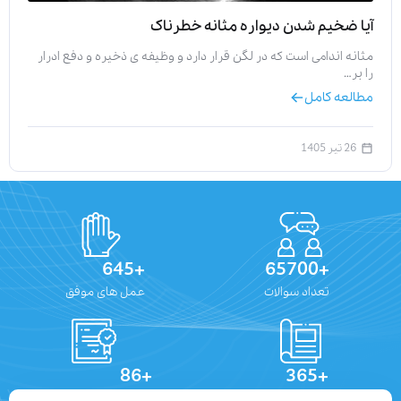
آیا ضخیم شدن دیواره مثانه خطرناک
مثانه اندامی است که در لگن قرار دارد و وظیفه‌ ی ذخیره و دفع ادرار
را بر…
مطالعه کامل
26 تیر 1405
+645
+65700
تعداد سوالات
عمل های موفق
+86
+365
تعداد مقالات
دستاوردهای علمی