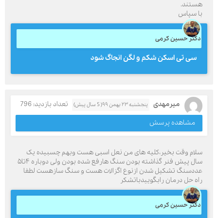
هستند.
با سپاس
دکتر حسین کرمی
سی تی اسکن شکم و لگن انجاگ شود
میرمهدی
تعداد بازدید: 796
پنجشنبه ۲۳ بهمن ۹۹( 5 سال پیش)
مشاهده پرسش
سلام وقت بخیر،کلیه های من نعل اسبی هست وبهم چسبیده یک
سال پیش فنر گذاشته بودن سنگ هارفع شده بودن ولی دوباره ۴تا۵
عددسنگ تشکیل شدن ازنوع اگزالات هست و سنگ سازهست لطفا
راه حل درمان رابگوییدباتشکر
دکتر حسین کرمی