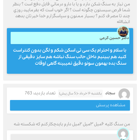
من نياز به سنگ شكن دارد و يا با دارو درماني قابل دفع است ؟ بنظر
شما قرص سيستون چگونه است ؟ اگر خوب است كه بفرماييد روزي
چند تا مصرف كنم ؟ بسيار ممنون و سپاسگزارم خدا خيرتان بدهد
انشاالله
دکتر حسین کرمی
با سلام و احترام یک سی تی اسکن شکم و لگن بدون کنتراست
کنید هم ببینیم داخل حالب سنگ نباشه هم سایز دقیقی از
سنگ بده بهمون سونو دقیق نمیبینه گاهی اوقات
سجاد
تعداد بازدید: 763
یکشنبه ۱۶ خرداد ۰( 5 سال پیش)
مشاهده پرسش
من سنگ کلیه ۶میل ۳میل ۲میل دارم بایدچکارکنم که شکسته شه