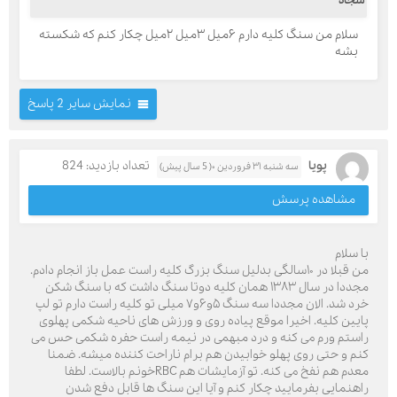
سجاد
سلام من سنگ کلیه دارم ۶میل ۳میل ۲میل چکار کنم که شکسته
بشه
نمایش سایر 2 پاسخ
پویا
تعداد بازدید: 824
سه شنبه ۳۱ فروردین ۰( 5 سال پیش)
مشاهده پرسش
با سلام
من قبلا در ۱۰سالگی بدلیل سنگ بزرگ کلیه راست عمل باز انجام دادم.
مجددا در سال ۱۳۸۳ همان کلیه دوتا سنگ داشت که با سنگ شکن
خرد شد. الان مجددا سه سنگ ۵و۶و۷ میلی تو کلیه راست دارم تو لپ
پایین کلیه. اخیرا موقع پیاده روی و ورزش های ناحیه شکمی پهلوی
راستم ورم می کنه و درد مبهمی در نیمه راست حفره شکمی حس می
کنم و حتی روی پهلو خوابیدن هم برام ناراحت کننده میشه. ضمنا
معدم هم نفخ می کنه. تو آزمایشات هم RBCخونم بالاست. لطفا
راهنمایی بفرمایید چکار کنم و آیا این سنگ ها قابل دفع شدن