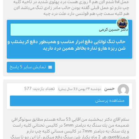
عمل tul شدم الان هم ۸ روزی هست درد پهلوی شدید در ناحیه کلیه
چپ دارم تو عمل قبلی گفته بودن حالب مادر زادی تنگ می‌باشد الان
هم کلیه سمت چپ هم فولنس دارد علت درد چیه
دکتر حسین کرمی
حالب تنگ توانایی دفع ادرار مناسب و همینطور دفع کریشتلب و
شن ریزه هارو نداره بخاطر همین درد دارید
نمایش سایر 5 پاسخ
حسن
تعداد بازدید: 577
دوشنبه ۲۴ بهمن ۱( 3 سال پیش)
مشاهده پرسش
سلام آقاي دكتر ببخشيد من آقايي 53 ساله هستم مطابق سونوگرافي
ضميمه من يك سنگ به ديامتر 5mm در كاليس تحتاني كليه راست
و يك سنگ به ديامتر 7mm در كاليس مساني كليه چپ دارم
ضمنا&quot; هر 2 ماه يكبار شن سنگ دفع ميكنم ، آيا اين دو تا سنگ