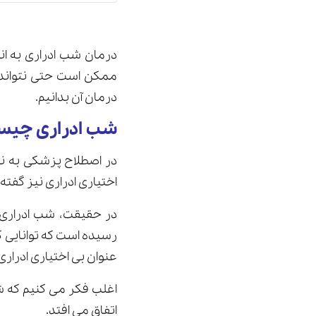
درمان شب ادراری به اند
ممکن است حتی نتواند د
درمان آن بدانیم.
شب ادراری چیس
در اصطلاح پزشکی به نا
اختيارى ادرارى نيز گفته
در حقيقت، شب ادرارى 
رسيده است كه توانايى كنت
عنوان بى اختيارى ادراری
اتفاق مى افتد.