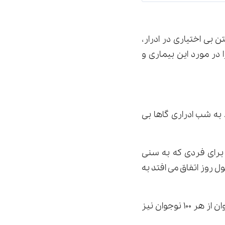
 بی اختیاری در ادرار،
در مورد این بیماری و
به شب ادرارى گاها بى
براى فردى كه به سنى
ول روز اتفاق می افتد به
اغلب فكر مى كنيم كه شب ادرارى مخصوص كودكان است. ولى اين اتفاق براى ١ تا ٢ نوجوان از هر ١٠٠ نوجوان نيز