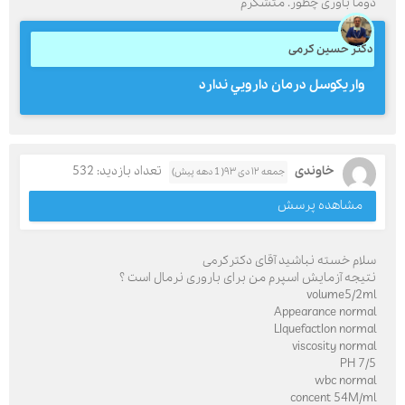
دوما باوری چطور. متشکرم
دکتر حسین کرمی
واريكوسل درمان دارويي ندارد
خاوندی
تعداد بازدید: 532
جمعه ۱۲ دی ۹۳( 1 دهه پیش)
مشاهده پرسش
سلام خسته نباشید آقای دکترکرمی
نتیجه آزمایش اسپرم من برای باروری نرمال است ؟
volume5/2ml
Appearance normal
LIquefactIon normal
viscosity normal
PH 7/5
wbc normal
concent 54M/ml