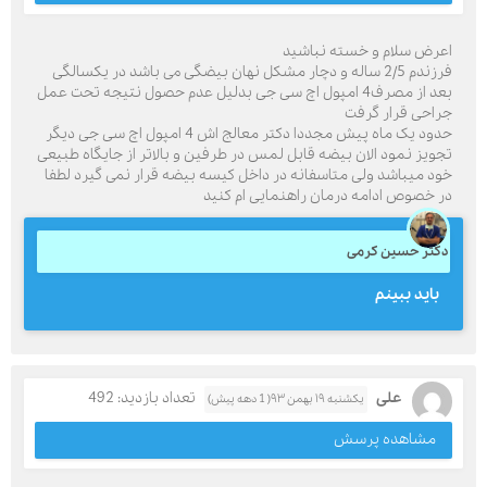
اعرض سلام و خسته نباشید
فرزندم 2/5 ساله و دچار مشکل نهان بیضگی می باشد در یکسالگی
بعد از مصرف4 امپول اچ سی جی بدلیل عدم حصول نتیجه تحت عمل
جراحی قرار گرفت
حدود یک ماه پیش مجددا دکتر معالج اش 4 امپول اچ سی جی دیگر
تجویز نمود الان بیضه قابل لمس در طرفین و بالاتر از جایگاه طبیعی
خود میباشد ولی متاسفانه در داخل کیسه بیضه قرار نمی گیرد لطفا
در خصوص ادامه درمان راهنمایی ام کنید
دکتر حسین کرمی
باید ببینم
علی
تعداد بازدید: 492
یکشنبه ۱۹ بهمن ۹۳( 1 دهه پیش)
مشاهده پرسش