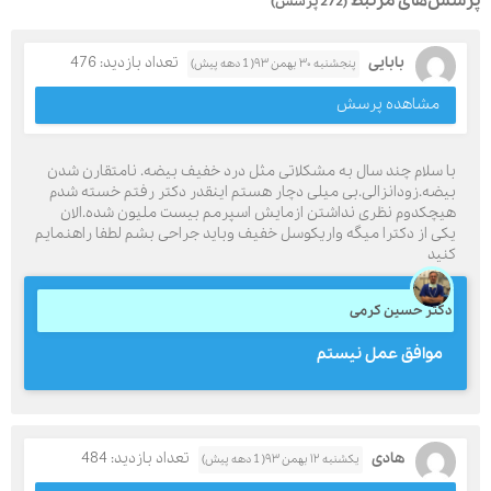
پرسش‌های مرتبط
(272 پرسش)
بابایی
تعداد بازدید: 476
پنجشنبه ۳۰ بهمن ۹۳( 1 دهه پیش)
مشاهده پرسش
با سلام چند سال به مشکلاتی مثل درد خفیف بیضه. نامتقارن شدن
بیضه.زودانزالی.بی میلی دچار هستم اینقدر دکتر رفتم خسته شدم
هیچکدوم نظری نداشتن ازمایش اسپرمم بیست ملیون شده.الان
یکی از دکترا میگه واریکوسل خفیف وباید جراحی بشم لطفا راهنمایم
کنید
دکتر حسین کرمی
موافق عمل نیستم
هادی
تعداد بازدید: 484
یکشنبه ۱۲ بهمن ۹۳( 1 دهه پیش)