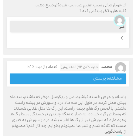
ایا خودارضایی سبب عقیم شدن می شود؟توضیح دهید.
کلیه هارو تخریب نمی کنه ؟
علی
K
محمد
تعداد بازدید: 513
شنبه ۲۰ دی ۹۳( 1 دهه پیش)
مشاهده پرسش
با سلام و عرض خسته نباشید. من واریکوسل دوطرفه داشتم، سه ماه
پیش عمل کردم. در طول این سه ماه درد و سوزش در بیضه راست
داشتم. با لمس رگ های بیضه راست، این رگ ها مثل طنابی هستند
که وسطش گره خورده. به عبارت دیگه چندین برجستگی وسط رگ ها
وجود داره که سوزش نیز از رگ ها آغاز میشه. درد و سوزش به قدری
هست که کلافه شدم و شب ها نمیتونم بخوابم. چه کار کنم؟ ممنونم
از پاسخگویی