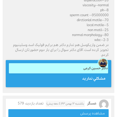
lliquefaction--20
viscosity--normal
ph--8
sperm count --95000000
dirctionlal motile--70
local motile--5
non motil--25
normal morphology--80
wbc--2-3
در ضمن واریکوسل هم ندارم دکتر هم برایم فولیک اسد وسلینیوم
تجویز کرده است. آقای دکتر سوال را برای بار دوم حضورتان ارسال
کردم.
دکتر حسین کرمی
مشكلي نداريد
عسگر
تعداد بازدید: 579
یکشنبه ۱۲ بهمن ۹۳( 1 دهه پیش)
مشاهده پرسش