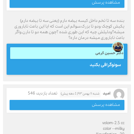
مشاهده پرسش
بنده سه تا تخم داخل کیسه بیضه دارم (یعنی سه تا بیضه دارم)
یکیش کوچک ودو تا بزرک.سوالم این است که ایا این باعث ناباروری
میشه؟ودلیلش چیه که این طوری شده ؟چون همه دو تا دارن.واگر
باعث ناباروری میشه درمان داره؟
دکتر حسین کرمی
سونوگرافی بکنید
امید
تعداد بازدید: 546
شنبه ۱۱ بهمن ۹۳( 1 دهه پیش)
مشاهده پرسش
volom-2.5 cc
color --milky