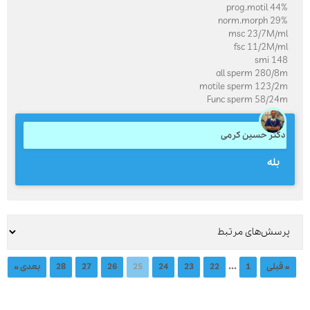
prog.motil 44%
norm.morph 29%
msc 23/7M/ml
fsc 11/2M/ml
smi 148
all sperm 280/8m
motile sperm 123/2m
Func sperm 58/24m
دکتر حسین کرمی
بله
...
« قبلی
1
22
23
24
25
26
27
28
بعدی »