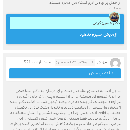
از عمل برای من لازم است؟ من مجرد هستم.
ممنون
دکتر حسین کرمی
ازمایش اسپرم بدهید
مهدی
تعداد بازدید: 521
یکشنبه ۲۱ دی ۹۳( 1 دهه پیش)
مشاهده پرسش
در پی ابتلا به بیماری مقاربتی بنده برای درمان به دکتر متخصص
مراجعه نمودم اما مسئله به درازا کشید و پس از 2 ماه درگیری و
مراجعه مجدد علائم بنده به درد بیضه تبدیل شد. در ادامه دکتر بنده
آزمایش واریکوسل را مناسب دیدند و نتیجه مثبت بود. واریکوسل
خفیف یا mild. انجام عمل جراحی پیشنهاد نشد زیرا ایشان معتقد به
درمان دیگری بودند. فقط مسکن تجویز شد. اکنون 3هفته از این
موضوع میگذرد و علائم درد بیضه کاهش یافته اما هنوز کاملا برطرف
نشده است. من به درمان گیاهی روی آورده ام اما از تاثیر آن مطمئن