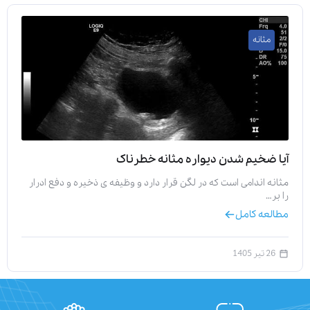
مثانه
آیا ضخیم شدن دیواره مثانه خطرناک
مثانه اندامی است که در لگن قرار دارد و وظیفه‌ ی ذخیره و دفع ادرار
را بر…
مطالعه کامل
26 تیر 1405