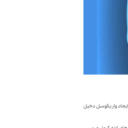
یجاد واریکوسل دخیل