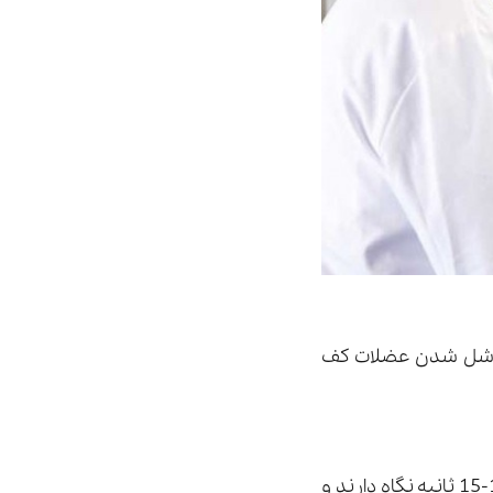
د، شل شدن عضلات کف
در این روش به بیماران توصیه می شود عضلات باسن خود را منقبض کنند و هر بار 10-15 ثانیه نگاه دارند و