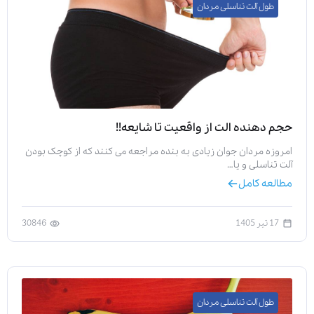
طول آلت تناسلی مردان
حجم دهنده الت از واقعیت تا شایعه!!
امروزه مردان جوان زیادی به بنده مراجعه می کنند که از کوچک بودن
آلت تناسلی و یا…
مطالعه کامل
17 تیر 1405
30846
طول آلت تناسلی مردان