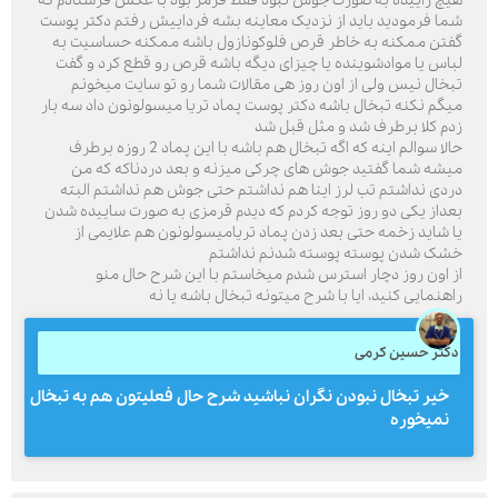
هیچ زاییده به صورت جوش نبود فقط قرمز بود با عکس فرستادم که
شما فرمودید باید از نزدیک معاینه بشه فرداییش رفتم دکتر پوست
گفتن ممکنه به خاطر قرص فلوکونازول باشه ممکنه حساسیت به
لباس یا موادشوینده یا چیزای دیگه باشه قرص رو قطع کرد و گفت
تبخال نیس ولی از اون روز هی مقالات شما رو تو سایت میخونم
میگم نکنه تبخال باشه دکتر پوست پماد تریا میسولونون داد سه بار
زدم کلا برطرف شد و مثل قبل شد
حالا سوالم اینه که اگه تبخال هم باشه با این پماد 2 روزه برطرف
میشه شما گفتید جوش های چرکی میزنه و بعد دردناکه که من
دردی نداشتم تب لرز اینا هم نداشتم حتی جو‌ش هم نداشتم البته
بعداز یکی دو روز توجه کردم که دیدم قرمزی به صورت ساییده شدن
یا شاید زخمه حتی بعد زدن پماد تریامیسولونون هم علایمی از
خشک شدن پوسته پوسته شدنم نداشتم
از اون روز دچار استرس شدم میخاستم با این شرح حال منو
راهنمایی کنید، ایا با شرح میتونه تبخال باشه یا نه
دکتر حسین کرمی
خیر تبخال نبودن نگران نباشید شرح حال فعلیتون هم به تبخال
نمیخوره