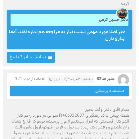
کرده
دکتر حسین کرمی
خیر اصلا مورد مهمی نیست نیاز به مراجعه هم نداره اغلب آدما
اینارو دارن
نمایش سایر 2 پاسخ
علیرضا62
تعداد بازدید: 321
سه شنبه ۲ مرداد ۳( 2 سال پیش)
مشاهده پرسش
سلام اقای دکتر وقت بخیر
هفته پیش با کد رهگیری Ft46p332637 سوالی در مورد زخم کنار
التم کنار قسمتی که ادرار میکنیم ازتون پرسیده بودم که قارچ کشاله
ران داشتم و رفتم دکتر پماد سرتول و قرص فلوکونازول دادن، البته
شبیه زخم بود بیشتر شبیه به صورت قرمزی و ساییده شدن بود ولی