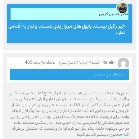
دکتر حسین کرمی
خیر زگیل نیستند پاپول های مرواریدی هستند و نیاز به اقدامی
ندارد
Ramin
تعداد بازدید: 408
شنبه ۱۹ خرداد ۳( 2 سال پیش)
مشاهده پرسش
سلام وقت بخیر بنده مدتی هست زمان انزال هیچ لدتی حس نمیکنم
و انزال خیلی اروم خارج میشه حالت جهش ندارم این را هم بگم زمان
ادرار حس میکنم کامل ادرار تخلیه نمیشه حتی زمان ادرار اون فشار
خروجی شدت زیادی که قبلا داشتم ندارم ازمایش و سونوگرافی انجام
وادم برای پروستات که به حجم 25 cc تقریبی بوده از تظر روحی روانی
هم هیچ مشکل یا استرسی ندارم خیلی هم ادم ریلکس هستم علت
در چی میتونه باشه یکم نگرانم کرد ایا دارو هست که مشکل برطرف
کنه ممنون میشم کمکم کنید