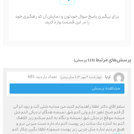
برای پیگیری پاسخ سوال خودتون و نمایش آن کد رهگیری خود
را در این قسمت وارد کنید.
پرسش‌های مرتبط
(115 پرسش)
اریا
تعداد بازدید: 485
چهارشنبه ۴ مهر ۳( 1 سال پیش)
مشاهده پرسش
سلام اقای دکتر لطفا راهنمایم کنید من مدتیه شلی الت و زود انزالی
گرفتم صبح نعوز دارم ولی التم شق نمیشه هنگام نزدیکی التم شل
میشه موقع نزدیکی شق نمیشه و نگاه به التم میکنم زیر کلاهک
التم به اندازه یک سانت زیر پوست التم باد داره دست میزنی نرم و
هیچ دردیم نداره مثل چربی زیر پوست میمونه لطفا بگین چکار کنم