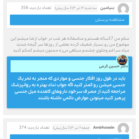
بنیامین
تعداد بازدید: 356
سه شنبه ۱۲ تیر ۳( 2 سال پیش)
مشاهده پرسش
سلام من 17ساله هستم و متاسفانه هر شب در خواب ارضا میشم این
موضوع من رو بسیار ضعیف کرده بعضی از روزها سر گیجه شدید
میاد سراغم وجلوی چشمم سیاهی می‌ره ممنون میشم کمکم کنید
دکتر حسین کرمی
باید در طول روز افکار جنسی و مواردی که منجر به تحریک
جنسی میشن رو کمتر کنید اگه جواب نداد بهتره به روانپزشک
مراجعه کنید از مصرف سرخود داروهای کاهنده میل جنسی
پرهیز کنید میتونن عوارض دائمی داشته باشند
Amirhosein
تعداد بازدید: 374
جمعه ۸ تیر ۳( 2 سال پیش)