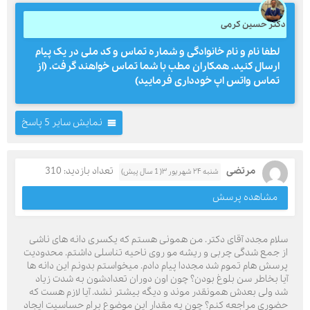
دکتر حسین کرمی
لطفا نام و نام خانوادگی و شماره تماس و کد ملی در یک پیام
ارسال کنید. همکاران مطب با شما تماس خواهند گرفت. (از
تماس واتس اپ خودداری فرمایید)
نمایش سایر 5 پاسخ
مرتضی
تعداد بازدید: 310
شنبه ۲۴ شهریور ۳( 1 سال پیش)
مشاهده پرسش
سلام مجدد آقای دکتر‌. من همونی هستم که یکسری دانه های ناشی
از جمع شدگی چربی و ریشه مو روی ناحیه تناسلی داشتم. محدودیت
پرسش هام تموم شد مجددا پیام دادم. میخواستم بدونم این دانه ها
آیا بخاطر سن بلوغ بودن؟ چون اون دوران تعدادشون به شدت زیاد
شد ولی بعدش همونقدر موند و دیگه بیشتر نشد. آیا لازم هست که
حضوری مراجعه کنم؟ چون یه مقدار این موضوع برام حساسیت ایجاد