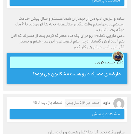
مشاهده پرسش
سلام و عزض ادب من از بیماران شما هستم و سال پیش خدمت
رسیدم.می خواستم وقت بگیرم متاسفانه بچه ها فرمودند تا ۶ ماه
دیگه وقت نداریم
_من داروی finide1 رو برای یک ماه مصرف کردم بعد از مصرف که الان
هم ۱ ماه ازش گذشته دچار عدم نعوظ توی این سن شدم و بسیار
نگرانم و نمی دونم چی کار کنم
دکتر حسین کرمی
عارضه ی مصرف دارو هست مشکلتون چی بوده؟
داود
تعداد بازدید: 493
جمعه ۱ تیر ۳( 2 سال پیش)
مشاهده پرسش
سلام وقت بخیر آیا اینا زگیل هست و راه درمان