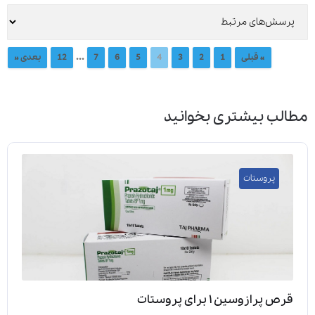
...
« قبلی
1
2
3
4
5
6
7
12
بعدی »
مطالب بیشتری بخوانید
پروستات
قرص پرازوسین ۱ برای پروستات