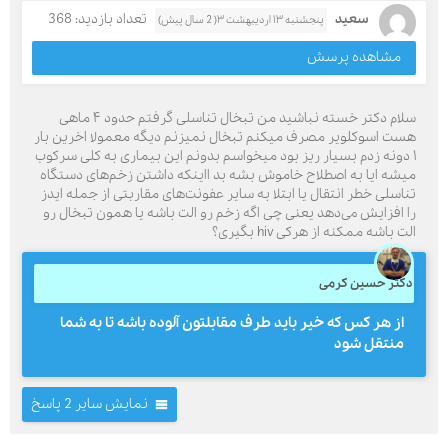
سعید
تعداد بازدید: 368
پنجشنبه ۱۳ اردیبهشت ۳( 2 سال پیش)
مشاهده پرسش
سلام دکتر خسته نباشید من تبخال تناسلی گرفتم حدود ۴ ماهی
هست اسوکلویر مصرف میکنم تبخال نمیزنم دیگه معمولا اخرین بار
۱ دونه زدم بسیار ریز بود میخواسم بدونم این بیماری به کلی سرکوب
میشه ایا به اصطلاح خاموش بشه بد ااینکه داشتن زخم‌های دستگاه
تناسلی خطر انتقال یا ابتلا به سایر عفونت‌های مقاربتی از جمله ایدز
را افزایش می‌دهد یعنی چی اگه زخم رو الت باشه یا همون تبخال رو
الت باشه ممکنه از هرکی hiv بگیری؟
دکتر حسین کرمی
از هر کس که خیر باید طرف مقابلتون آلوده باشه تا به شما
منتقل شود
نمایش سایر 2 پاسخ