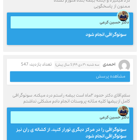
درد میگیره و اینکه بیضه بنده متورم نشده
ممنون از پاسخگویی
دکتر حسین کرمی
سونوگرافی انجام شود
احمدی
تعداد بازدید: 547
سه شنبه ۳۰ دی ۹۹( 5 سال پیش)
مشاهده پرسش
سلام.آقای دکتر حدود ۲ماه است بیضه راستم درد میکنه. سونوگرافی
کامل ازبیضها کلیه مثانه پروستات انجام دادم مشکلی نداشتم
دکتر حسین کرمی
سونوگرافی را در مرکز دیگری تورار کنید. از کشاله ی ران نیز
سونوگرافی انجام شود