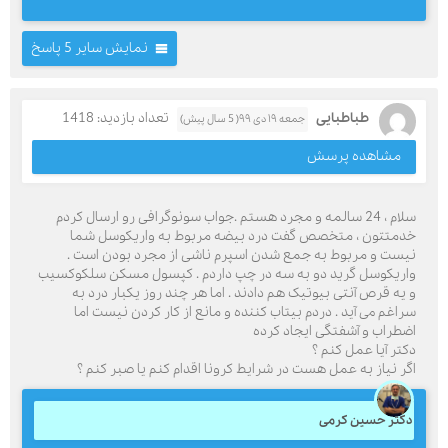
نمایش سایر 5 پاسخ
طباطبایی
تعداد بازدید: 1418
جمعه ۱۹ دی ۹۹( 5 سال پیش)
مشاهده پرسش
سلام ، 24 سالمه و مجرد هستم .جواب سونوگرافی رو ارسال کردم
خدمتتون ، متخصص گفت درد بیضه مربوط به واریکوسل شما
نیست و مربوط به جمع شدن اسپرم ناشی از مجرد بودن است .
واریکوسل گرید دو به سه در چپ داردم . کپسول مسکن سلکوکسیب
و یه قرص آنتی بیوتیک هم دادند . اما هر چند روز یکبار درد به
سراغم می آید . دردم بیتاب کننده و مانع از کار کردن نیست اما
اضطراب و آشفتگی ایجاد کرده
دکتر آیا عمل کنم ؟
اگر نیاز به عمل هست در شرایط کرونا اقدام کنم یا صبر کنم ؟
دکتر حسین کرمی