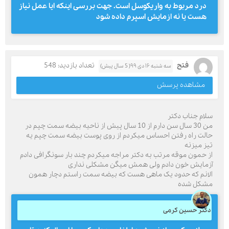
درد مربوط به واریکوسل است. جهت بررسی اینکه ایا عمل نیاز
هست یا نه ازمایش اسپرم داده شود
فتح
تعداد بازدید: 548
سه شنبه ۱۶ دی ۹۹( 5 سال پیش)
مشاهده پرسش
سلام جناب دکتر
من 30 سال سن دارم از 10 سال پیش از ناحیه بیضه سمت چپم در
حالت راه رفتن احساس میکردم از روی پوست بیضه سمت چپم یه
تیز میزنه
از حمون موقه مرتب به دکتر مراجه میکردم چند بار سونگرافی دادم
آزمایش خون دادم ولی همش میگن مشکلی نداری
الانم که حدود یک ماهی هست که بیضه سمت راستم دچار همون
مشکل شده
دکتر حسین کرمی