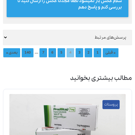
سلام عکس باز نمیشود لطفا مجددا عکس را ارسال کنید تا
بررسی کنم و پاسخ دهم
...
« قبلی
1
2
3
4
5
6
7
140
بعدی »
مطالب بیشتری بخوانید
پروستات