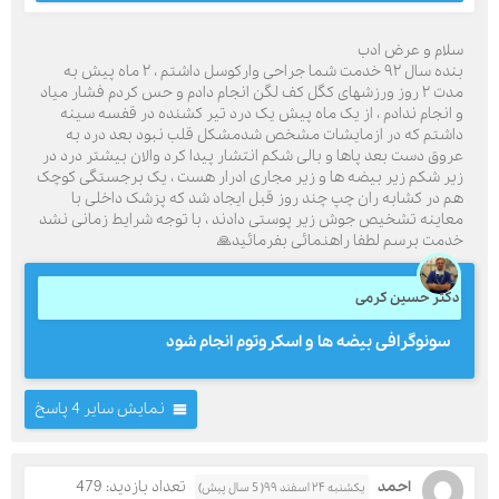
سلام و عرض ادب
بنده سال ۹۲ خدمت شما جراحی وارکوسل داشتم ، ۲ ماه پیش به
مدت ۲ روز ورزشهای کگل کف لگن انجام دادم و حس کردم فشار میاد
و انجام ندادم ، از یک ماه پیش یک درد تیر کشنده در قفسه سینه
داشتم که در ازمایشات مشخص شدمشکل قلب نبود بعد درد به
عروق دست بعد پاها و بالی شکم انتشار پیدا کرد والان بیشتر درد در
زیر شکم زیر بیضه ها و زیر مجاری ادرار هست ، یک برجستگی کوچک
هم در کشابه ران چپ چند روز قبل ایجاد شد که پزشک داخلی با
معاینه تشخیص جوش زیر پوستی دادند ، با توجه شرایط زمانی نشد
خدمت برسم لطفا راهنمائی بفرمائید🙏
دکتر حسین کرمی
سونوگرافی بیضه ها و اسکروتوم انجام شود
نمایش سایر 4 پاسخ
احمد
تعداد بازدید: 479
یکشنبه ۲۴ اسفند ۹۹( 5 سال پیش)