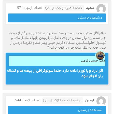
مجید
تعداد بازدید: 571
یکشنبه ۱۵ فروردین ۰( 5 سال پیش)
مشاهده پرسش
سلام آقای دکتر. بیضه سمت راست مدتی درد داشتم و بزرگتر از بیضه
چپ شده بود ولی سفتی در بافت ندارد. با روغن بابونه ماساژ دادم و
کپسول افلوکساسین استفاده کردم خیلی بهتر شد و تقریبا دردش از
بین رفت. به نظر علت چی می تونه باشه.؟
دکتر حسین کرمی
اگر درد و یا تورم ادامه داره حتما سونوگرافی از بیضه ها و کشاله
ران انجام شود
ارمین
تعداد بازدید: 544
پنجشنبه ۲۸ اسفند ۹۹( 5 سال پیش)
مشاهده پرسش