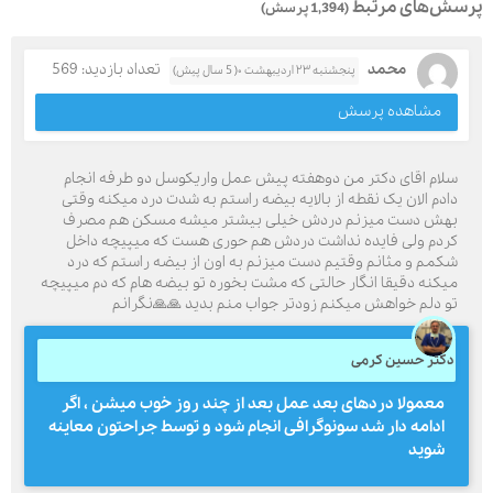
پرسش‌های مرتبط
(1,394 پرسش)
محمد
تعداد بازدید: 569
پنجشنبه ۲۳ اردیبهشت ۰( 5 سال پیش)
مشاهده پرسش
سلام اقای دکتر من دوهفته پیش عمل واریکوسل دو طرفه انجام
دادم الان یک نقطه از بالایه بیضه راستم به شدت درد میکنه وقتی
بهش دست میزنم دردش خیلی بیشتر میشه مسکن هم مصرف
کردم ولی فایده نداشت دردش هم حوری هست که میپیچه داخل
شکمم و مثانم وقتیم دست میزنم به اون از بیضه راستم که درد
میکنه دقیقا انگار حالتی که مشت بخوره تو بیضه هام که دم میپیچه
تو دلم خواهش میکنم زودتر جواب منم بدید 🙏🙏نگرانم
دکتر حسین کرمی
معمولا دردهای بعد عمل بعد از چند روز خوب میشن ، اگر
ادامه دار شد سونوگرافی انجام شود و توسط جراحتون معاینه
شوید