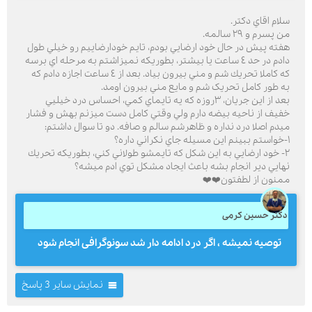
سلام اقاي دكتر.
من پسرم و ٢٩ سالمه.
هفته پيش در حال خود ارضايي بودم، تايم خودارضاييم رو خيلي طول
دادم در حد ٤ ساعت يا بيشتر، بطوريكه نميزاشتم به مرحله اي برسه
كه كاملا تحريك شم و مني بيرون بياد. بعد از ٤ ساعت اجازه دادم که
به طور کامل تحریک شم و مايع مني بيرون اومد.
بعد از اين جريان، ٣روزه كه يه تايماي كمي، احساس درد خيليي
خفيف از ناحيه بيضه دارم ولي وقتي كامل دست ميزنم بهش و فشار
ميدم اصلا درد نداره و ظاهرشم سالم و صافه. دو تا سوال داشتم:
١-خواستم ببينم اين مسيله جاي نكراني داره؟
٢- خود ارضايي به اين شكل كه تايمشو طولاني كني، بطوريكه تحريك
نهايي دير انجام بشه باعث ايجاد مشكل توي ادم ميشه؟
ممنون از لطفتون❤️❤️
دکتر حسین کرمی
توصیه نمیشه ، اگر درد ادامه دار شد سونوگرافی انجام شود
نمایش سایر 3 پاسخ