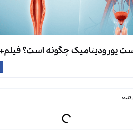
تست یورودینامیک چگونه است؟ فیلم+هزین
کنید: