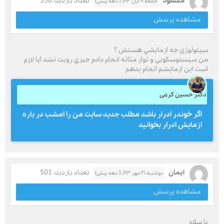
مسعود
تعداد بازدید: 558
جمعه ۹ آبان ۹۳( 1 دهه پیش)
مشاهده پرسش
سیتولوژی جه ازمايشي هستش ؟
من سيستوسكوبي و نوار مثانه انجام دادم جيزي رويت نشد ايا لازم
است اين ازمايشم انجام بدهم
دکتر حسین کرمی
اگر خوندر ادرار باشد مطلب جدید سایت من را امشب در باره
ازمایش ادرار بخوانید
ایمان
تعداد بازدید: 501
دوشنبه ۲۱ مهر ۹۳( 1 دهه پیش)
مشاهده پرسش
با سلام