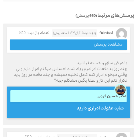
پرسش‌های مرتبط
(660 پرسش)
fainted
تعداد بازدید: 812
پنجشنبه ۱۵ آبان ۹۳( 1 دهه پیش)
مشاهده پرسش
با عرض سلام و خسته نباشيد
چند روزيه دفعات ادرامرم زياد شده احساس ميكنم ادرار دارم ولي
وقتي ميخوام ادرار كنم كامل تخليه نميشه و چند دفعه در روز بايد
تكرار كنم اين كارو لطفا بگين مشكلم چيه؟
دکتر حسین کرمی
شاید عفونت ادراری دارید