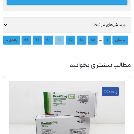
...
« قبلی
1
60
61
62
63
64
65
66
بعدی »
مطالب بیشتری بخوانید
پروستات