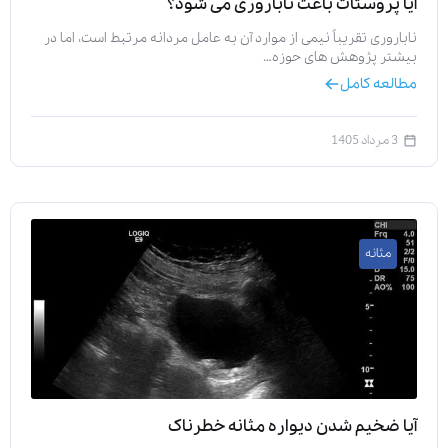
آیا پروستات باعث ناباروری می‌ شود؟
ناباروری تقریباً نیمی از موارد آن به عامل مردانه مرتبط است، اما در
بیشتر پژوهش‌ های حوزه…
مطالعه کامل
3 مرداد 1405
مثانه
آیا ضخیم شدن دیواره مثانه خطرناک