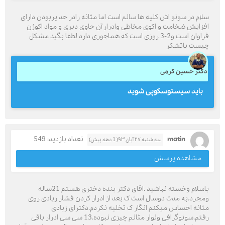
سلام در سونو اش کلیه ها سالم است اما مثانه رادر حد پربودن دارای
افزایش ضخامت و اکوی مخاطی وادرار آن حاوی دبری و مواد اکوژن
فراوان است و2-3 روزی است که هماجوری دارد لطفا بگید مشکل
چیست باتشکر
دکتر حسین کرمی
باید سیستوسکوپی شوید
matin
تعداد بازدید: 549
سه شنبه ۲۷ آبان ۹۳( 1 دهه پیش)
مشاهده پرسش
باسلام وخسته نباشید .اقای دکتر بنده دختری هستم 21ساله
ومجرد.به مدت دوسال است ک بعد از ادرار کردن فشار زیادی روی
مثانه احساس میکنم انگار ک تخلیه نکردم.دکترای زیادی
رفتم.سونوگرافی ونوار مثانم چیزی نبوده.13 سی سی ادرار باقی