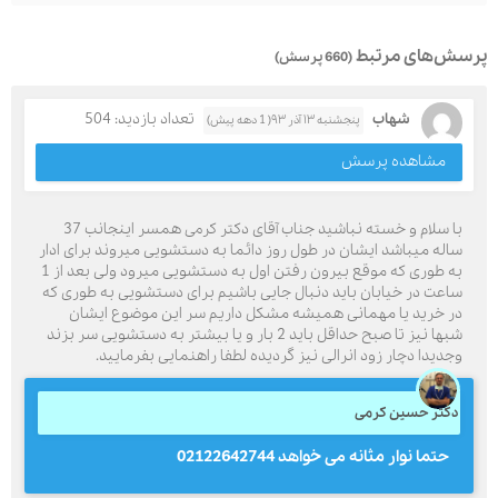
پرسش‌های مرتبط
(660 پرسش)
شهاب
تعداد بازدید: 504
پنجشنبه ۱۳ آذر ۹۳( 1 دهه پیش)
مشاهده پرسش
با سلام و خسته نباشید جناب آقای دکتر کرمی همسر اینجانب 37
ساله میباشد ایشان در طول روز دائما به دستشویی میروند برای ادار
به طوری که موقع بیرون رفتن اول به دستشویی میرود ولی بعد از 1
ساعت در خیابان باید دنبال جایی باشیم برای دستشویی به طوری که
در خرید یا مهمانی همیشه مشکل داریم سر این موضوع ایشان
شبها نیز تا صبح حداقل باید 2 بار و یا بیشتر به دستشویی سر بزند
وجدیدا دچار زود انرالی نیز گردیده لطفا راهنمایی بفرمایید.
دکتر حسین کرمی
حتما نوار مثانه می خواهد 02122642744