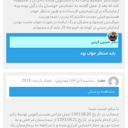
نشد.دکتر تصمیم گرفت که با آندسکوپی مثانه داخل آن را مشاهده
کند.که بعد از عمل گفتند به تشخیص خودسان یک زگیل بوده وبه
آزمایشگاه برای تشخیص فرستادند.و هنوز منتظر جواب
هستیم.خیلی دوست داشتم که پدرم را شما ویزیت
میکردین.امیدوارم مشکل بزرگ نباشه.در صورت جواب مثبت بودن
آزمایش مبنی بر توده بد خیم چه کار باید کرد.ممنونم.
دکتر حسین کرمی
بايد منتظر جواب بود
عفت
تعداد بازدید: 2616
سه شنبه ۹ دی ۹۳( 1 دهه پیش)
مشاهده پرسش
با سلام خدمت شما
اینجانب در تاریخ 1393.08.20 عمل جراحی هیسترکتومی توسط دکتر
زنان انجام دادم و در تاریخ 1393.08.21 از بیمارستان مرخص و به
مدت دو روز دچار احتباس ادراری شده و با مراجعه به بیمارستان یک