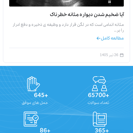
آیا ضخیم شدن دیواره مثانه خطرناک
مثانه اندامی است که در لگن قرار دارد و وظیفه‌ ی ذخیره و دفع ادرار
را بر…
مطالعه کامل
26 تیر 1405
+645
+65700
تعداد سوالات
عمل های موفق
+86
+365