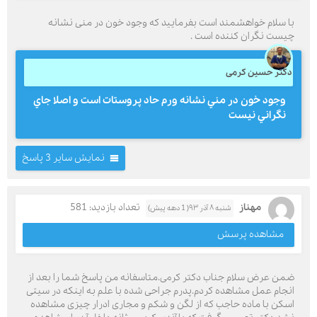
با سلام خواهشمند است بفرمایید که وجود خون در منی نشانه
چیست نگران کننده است .
دکتر حسین کرمی
وجود خون در مني نشانه ورم حاد پروستات است و اصلا جاي
نگراني نيست
نمایش سایر 3 پاسخ
مهناز
تعداد بازدید: 581
شنبه ۸ آذر ۹۳( 1 دهه پیش)
مشاهده پرسش
ضمن عرض سلام جناب دکتر کرمی.متاسفانه من پاسخ شما را بعد از
انجام عمل مشاهده کردم.پدرم جراحی شده با علم به اینکه در سیتی
اسکن با ماده حاجب که از لگن و شکم و مجاری ادرار چیزی مشاهده