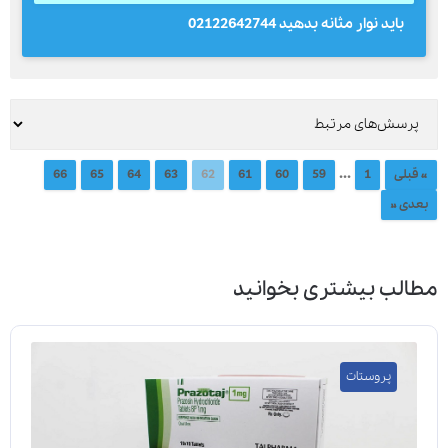
باید نوار مثانه بدهید 02122642744
...
« قبلی
1
59
60
61
62
63
64
65
66
بعدی »
مطالب بیشتری بخوانید
پروستات