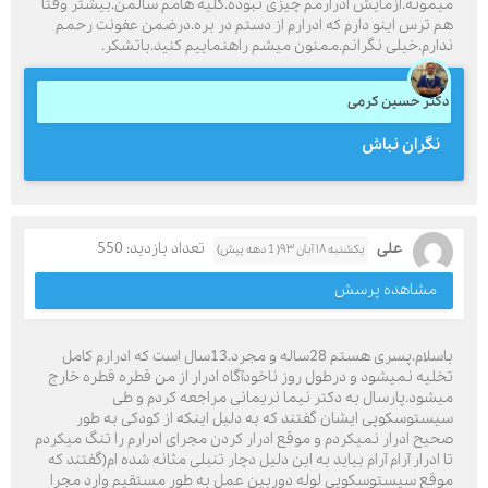
میمونه.ازمایش ادرارمم چیزی نبوده.کلیه هامم سالمن.بیشتر وقتا
هم ترس اینو دارم که ادرارم از دستم در بره.درضمن عفونت رحمم
ندارم.خیلی نگرانم.ممنون میشم راهنماییم کنید.باتشکر.
دکتر حسین کرمی
نگران نباش
علی
تعداد بازدید: 550
یکشنبه ۱۸ آبان ۹۳( 1 دهه پیش)
مشاهده پرسش
باسلام.پسری هستم 28ساله و مجرد.13سال است که ادرارم کامل
تخلیه نمیشود و درطول روز ناخودآگاه ادرار از من قطره قطره خارج
میشود.پارسال به دکتر نیما نریمانی مراجعه کردم و طی
سیستوسکوپی ایشان گفتند که به دلیل اینکه از کودکی به طور
صحیح ادرار نمیکردم و موقع ادرار کردن مجرای ادرارم را تنگ میکردم
تا ادرار آرام آرام بیاید به این دلیل دچار تنبلی مثانه شده ام(گفتند که
موقع سیستوسکوپی لوله دوربین عمل به طور مستقیم وارد مجرا