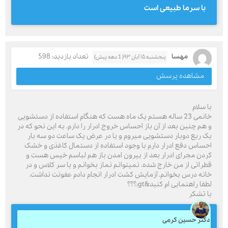
با سرما طبیعی است
مهسا
تعداد بازدید: 598
پنجشنبه ۱۵ آبان ۹۳( 1 دهه پیش)
مشاهده پرسش
با سلام
خانمی 23 ساله هستم یک ماه هست که هنگام استفاده از دستشویی
و هم چنین بعد از آن باز احساس خروج ادرار را دارم. به این نحو که در
یک ربع دوبار دستشویی میروم و یا در عرض یک ساعت دو سه بار
احساس دفع ادرار دارم با وجود استفاده از دستمال کاغذی و خشک
کردن مجرای ادرار بعد از بیرون امدن باز هم لباسم خیس هست و
قطراتی از من خارج شده. نمیتوانم نماز بخوانم و یا سر کلاس و در
خانه درس بخوانم. آزمایش کشت ادرار انجام دادم عفونت نداشت.
لطفا راهنمایی ام کنید&gt;؟؟؟
با تشکر
دکتر حسین کرمی