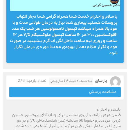
دکتر حسین کرمی
با سلام و احترام خدمت شما همراه گرامی شما دچار التهاب
پروستات هستید بیماری شما نیاز به درمان طولانی مدت و با
عود بالا همراه میباشد کپسول تامسولوسین هر شب یک عدد
افلوکساسین ۳۰۰ هر ۱۲ ساعت کپسول ملوکسیکام ۷/۵ هر ۱۲
ساعت و روزی نیم ساعت داخل لگن آب گرم بنشینید در صورت
عود و تکرار علائم بعد از بهبودی مجددا دوره ی درمان تکرار
شود
پارسای
تعداد بازدید: 276
سه شنبه ۲۰ خرداد ۴( 1 سال پیش)
مشاهده پرسش
باسلام و احترام
ضمن عرض ارادت و آرزوی سلامتی برای جناب آقای پروفسور حسین
کرمی، من مادرم حدودا 68 سالشه (سن شناسنامه‌ای 70) و در دو
سری اخیر، مقدار اندکی خون در آزمایش ادرار تشخیص داده شده،