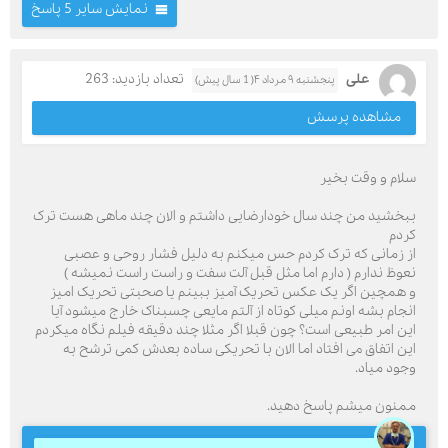
نمایش سایر 5 پاسخ
علی
تعداد بازدید: 263
پنجشنبه ۹ مرداد ۴( 1 سال پیش)
مشاهده پرسش
سلام و وقت بخیر
ببخشید من چند سال خودارضایی داشتم و الان چند ماهی هست ترک
کردم
از زمانی که ترک کردم حس میکنم به دلیل فشار روحی و عصبی
نعوظ ندارم ( دارم اما مثل قبل آلت سفت و راست راست نمیشه )
و همچین اگر یک عکس تحریک آمیز ببینم یا صحبتی تحریک امیز
انجام بشه اونم میلی کوتاه از آلتم مایعی چسبناک خارج میشود آیا
این امر طبیعی است؟ چون قبلا اگر مثلا چند دقیقه فیلم نگاه میکردم
این اتفاق می افتاد اما الان با تحریکی ساده بعدش کمی ترشح به
وجود میاد.
ممنون میشم پاسخ دهید.