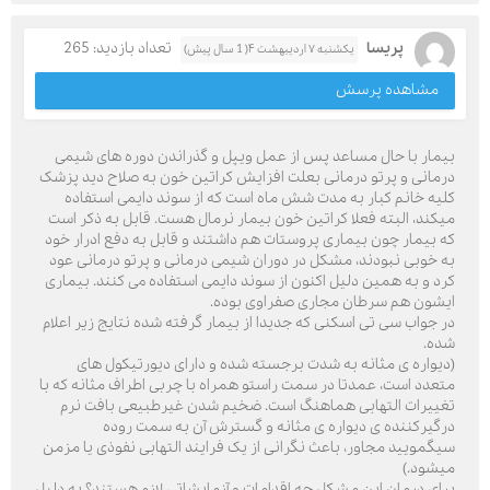
پریسا
تعداد بازدید: 265
یکشنبه ۷ اردیبهشت ۴( 1 سال پیش)
مشاهده پرسش
بیمار با حال مساعد پس از عمل ویپل و گذراندن دوره های شیمی
درمانی و پرتو درمانی بعلت افزایش کراتین خون به صلاح دید پزشک
کلیه خانم کبار به مدت شش ماه است که از سوند دایمی استفاده
میکند، البته فعلا کراتین خون بیمار نرمال هست. قابل به ذکر است
که بیمار چون بیماری پروستات هم داشتند و قابل به دفع ادرار خود
به خوبی نبودند، مشکل در دوران شیمی درمانی و پرتو درمانی عود
کرد و به همین دلیل اکنون از سوند دایمی استفاده می کنند. بیماری
ایشون هم سرطان مجاری صفراوی بوده.
در جواب سی تی اسکنی که جدیدا از بیمار گرفته شده نتایج زیر اعلام
شده.
(دیواره ی مثانه به شدت برجسته شده و دارای دیورتیکول های
متعدد است، عمدتا در سمت راستو همراه با چربی اطراف مثانه که با
تغییرات التهابی هماهنگ است. ضخیم شدن غیرطبیعی بافت نرم
درگیرکننده ی دیواره ی مثانه و گسترش آن به سمت روده
سیگمویید مجاور، باعث نگرانی از یک فرایند التهابی نفوذی یا مزمن
میشود.)
برای درمان این مشکل چه اقدامات و آزمایشاتی لازم هستند؟ به دلیل