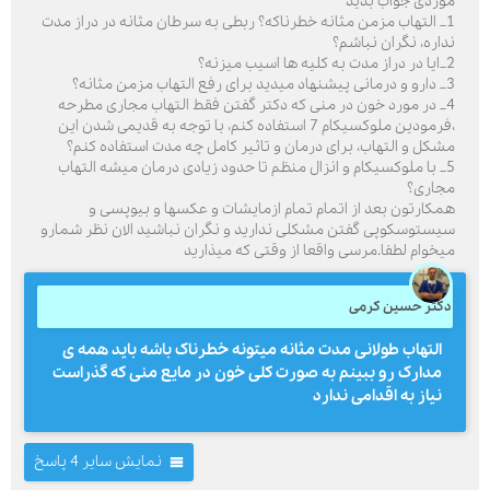
موردی جواب بدید
1_ التهاب مزمن مثانه خطرناکه؟ ربطی به سرطان مثانه در دراز مدت
نداره، نگران نباشم؟
2_ایا در دراز مدت به کلیه ها اسیب میزنه؟
3_ دارو و درمانی پیشنهاد میدید برای رفع التهاب مزمن مثانه؟
4_ در مورد خون در منی که دکتر گفتن فقط التهاب مجاری مطرحه
،فرمودین ملوکسیکام 7 استفاده کنم، با توجه به قدیمی شدن این
مشکل و التهاب، برای درمان و تاثیر کامل چه مدت استفاده کنم؟
5_ با ملوکسیکام و انزال منظم تا حدود زیادی درمان میشه التهاب
مجاری؟
همکارتون بعد از اتمام تمام ازمایشات و عکسها و بیوپسی و
سیستوسکوپی گفتن مشکلی ندارید و نگران نباشید الان نظر شمارو
میخوام لطفا.مرسی واقعا از وقتی که میذارید
دکتر حسین کرمی
التهاب طولانی مدت مثانه میتونه خطرناک باشه باید همه ی
مدارک رو ببینم به صورت کلی خون در مایع منی که گذراست
نیاز به اقدامی ندارد
نمایش سایر 4 پاسخ