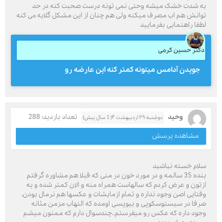
به شدت خشک میشه وحتی نمی تونه درست صحبت کنه در حد
توانش هم اب مصرف میکنه ولی هم چنان از این مشکل گلایه می کنه
لطفا راهنمایی بفرمایید
دکتر حسین کرمی
جویدن آدامس میتونه کمتر کنه این عارضه رو
وحید
تعداد بازدید: 288
دوشنبه ۲۹ اردیبهشت ۴( 1 سال پیش)
مشاهده پرسش
سلام خسته نباشید
بنده 35 سالمه و در مورد خون در منی که قبلا هم مشاوره گرفتم
ازتون و عرض کردم که سالهاست همراه منه و الان کمتر شده و یه
وقتایی اصن وجود نداره و تمام ازمایشات و عکسها هم نرمال بودن،
صرفا در سیستوسکوپی و بیوپسی اومده که التهاب مزمن مثانه
وجود داره که عکس رو میفرستم..چندسوال دارم که ممنون میشم