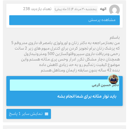
الهه
تعداد بازدید: 238
پنجشنبه ۳۰ مرداد ۴( 11 ماه پیش)
مشاهده پرسش
باسلام
من بعدازمراجعه به دکتر زنان و اورولوژی بامصرف داروی مدروفم 5
که پزشک زنان برام تجویز کردن برای کنترل میوم های زیر 2 سانت
رحمی ودریافت داروی سیپروفلوکسازین 500 ومترونیدازول
همچنان دچار مشکل تکرر ادرار وحس پری مثانه هستم واین
موضوع کیفیت زندگیم رو به حد زیادی کاهش داده
بنده 42 ساله بدون سابقه زایمان ومتاهل هستم
دکتر حسین کرمی
باید نوار مثانه برای شما انجام بشه
نمایش سایر 1 پاسخ