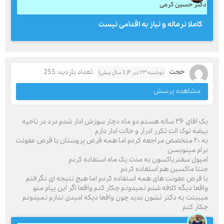
دکتر حسین کرمی
کاملا نرماله و نیاز به اقدامی نیست
حجت
تعداد بازدید: 255
دوشنبه ۲۳ تیر ۴( 1 سال پیش)
مشاهده پرسش
یک اقای ۳۶ ساله هستم دو ماه دچار سوزش ادار شدم درد در ناحیه
بیضه نوک الت تکرر ادرار و حالت ادار دارم
به ۲۰ متخصص مراجعه کردم اما همه قرص پروستان یا قرص عفونت
برام مینویسن
امپول سفتریاکسون به مدت یک ماه استفاده کردم
جنتا ماکسین هم استفاده کردم
یا قرص عفونت های همه استفاده کردم اما هیچ نتیجه ای نگرفتم
واقعا دیگه کلافه شدم نمیدونم چکار کنم واقعا اگر این پیام منو
میبینت به دکتر نشون بدید چون واقعا دیکه امیدی ندارم نمیدونم
چکار کنم