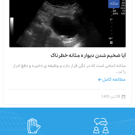
مثانه
آیا ضخیم شدن دیواره مثانه خطرناک
مثانه اندامی است که در لگن قرار دارد و وظیفه‌ ی ذخیره و دفع ادرار
را بر…
مطالعه کامل
26 تیر 1405