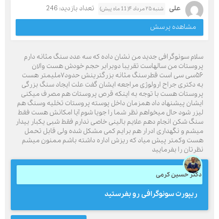
علی
تعداد بازدید: 246
شنبه ۲۵ مرداد ۴( 11 ماه پیش)
مشاهده پرسش
سلام سونوگرافی جدید من نشان داده که سه عدد سنگ مثانه دارم
پروستات من سالهاست تقریبا دوبرابر حجم خودش هست والان
۵۶سی سی است قطرسنگ مثانه بزرگترینش حدود۷ملیمتر هست
به دکتری جراح ارولوژی مراجعه ایشان گفت علت ایجاد سنگ بزرگی
پروستات هست با توجه به اینکه قرص پروستات هم مصرف میکنی
ایشان پیشنهاد داد همزمان داخل پوسته پروستات تخلیه وسنگ هم
لیزر شود حال میخواهم نظر شما را جویا شوم آیا امکانش هست فقط
سنگ شکن انجام دهم علایم بالینی خاصی ندارم فقط شبی یکبار بیدار
میشم و نگهداری ادرار هم برایم کمی مشکل شده ولی قابل تحمل
هست وکمتر پیش میاد که ریزش اداره داشته باشم ممنون میشم
نظرتان را بفرمایید
دکتر حسین کرمی
ریپورت سونوگرافی رو بفرستید