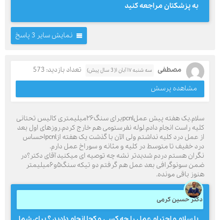
به پزشکتان مراجعه کنید
نمایش سایر 3 پاسخ
مصطفی
تعداد بازدید: 573
سه شنبه ۱۷ آبان ۱( 3 سال پیش)
مشاهده پرسش
سلام.یک هفته پیش عملpcnlبرای سنگ۲۶میلیمتری کالیس تحتانی
کلیه راست انجام دادم.لوله نفرستومی هم خارج کردم.روزهای اول بعد
از عمل درد کلیه نداشتم ولی الآن با گذشت یک هفته ازpcnlاحساس
درد خفیف تا متوسط در کلیه و مثانه و سوراخ عمل دارم.
نگران هستم دردم شدیدتر نشه چه توصیه ای میکنید آقای دکتر؟در
ضمن سونوگرافی بعد عمل هم گرفتم دو تیکه سنگ۵و۶میلیمتر
هنوز باقی مونده.
دکتر حسین کرمی
با سلام و احترام عمل را چه کسی و کجا انجام دادید ؟ برای شما