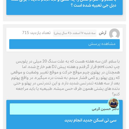
دبل جی تعبیه شده است ؟
آرش
تعداد بازدید: 715
سه شنبه ۱۷ اسفند ۰( 4 سال پیش)
مشاهده پرسش
با سلام. الان سه هفته هست که به علت سنگ 20 میلی در پلویس
چپ تحت pcnl قرار گرفتم و هفته پیش DJ هم خارج شده. اما
همچنان در پهلوی چپم موقع حرکت و موقع تغییر وضغیت و موقعی
که روی پهلو رو کمی فشار میدم، به شدت درد میگیره. در واقع پهلوم
بعد از سه هفته تندرنس شدید داره. و این تندرنس در پهلو و حتی
دنده های پشتی همون طرف حس میشه. طبیعیه یا باید مراجعه
کنم؟
دکتر حسین کرمی
سی تی اسکن جدید انجام بدید