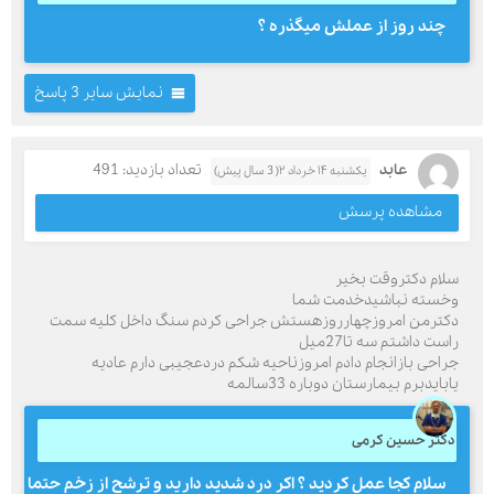
چند روز از عملش میگذره ؟
نمایش سایر 3 پاسخ
عابد
تعداد بازدید: 491
یکشنبه ۱۴ خرداد ۲( 3 سال پیش)
مشاهده پرسش
سلام دکتروقت بخیر
وخسته نباشیدخدمت شما
دکترمن امروزچهارروزهستش جراحی کردم سنگ داخل کلیه سمت
راست داشتم سه تا27میل
جراحی بازانجام دادم امروزناحیه شکم دردعجیبی دارم عادیه
یابایدبرم بیمارستان دوباره 33سالمه
دکتر حسین کرمی
سلام کجا عمل کردید ؟ اکر درد شدید دارید و ترشح از زخم حتما