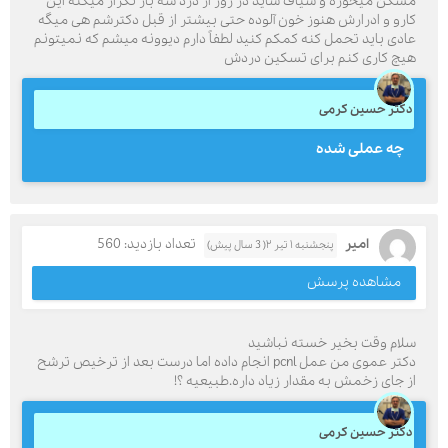
مسکن میخوره و شیاف شاید در روز از درد سه بار تکرار میکنه این
کارو و ادرارش هنوز خون آلوده حتی بیشتر از قبل دکترشم هی میگه
عادی باید تحمل کنه کمکم کنید لطفاً دارم دیوونه میشم که نمیتونم
هیچ کاری کنم برای تسکین دردش
دکتر حسین کرمی
چه عملی شده
امیر
تعداد بازدید: 560
پنجشنبه ۱ تیر ۲( 3 سال پیش)
مشاهده پرسش
سلام وقت بخیر خسته نباشید
دکتر عموی من عمل pcnl انجام داده اما درست بعد از ترخیص ترشح
از جای زخمش به مقدار زیاد داره.طبیعیه ؟!
دکتر حسین کرمی