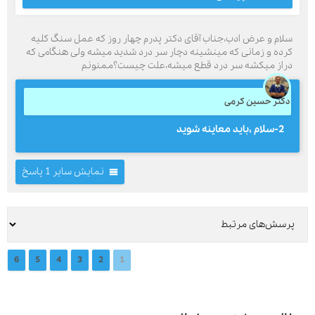
سلام و عرض ادب،جناب آقای دکتر پدرم چهار روز که عمل سنگ کلیه
کرده و زمانی که مینشینه دچار سر درد شدید میشه ولی هنگامی که
دراز میکشه سر درد قطع میشه،علت چیست؟ممنونم
دکتر حسین کرمی
2-سلام ،بايد معاينه شويد
نمایش سایر 1 پاسخ
6
5
4
3
2
1