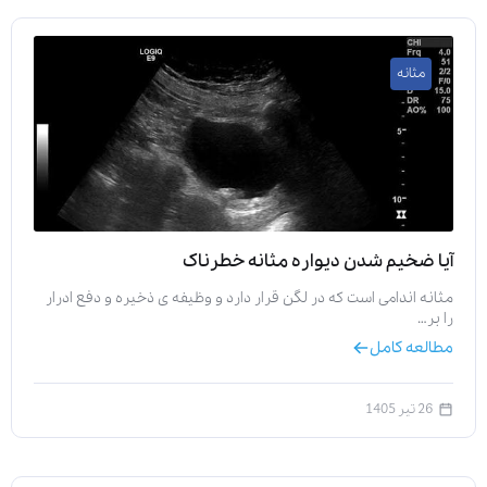
مثانه
آیا ضخیم شدن دیواره مثانه خطرناک
مثانه اندامی است که در لگن قرار دارد و وظیفه‌ ی ذخیره و دفع ادرار
را بر…
مطالعه کامل
26 تیر 1405