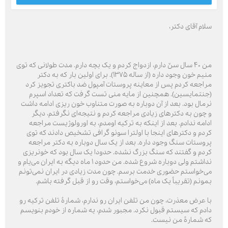
سلام آقای دکتر،
من ۴۰ سال سنّ دارم، ازدواج کردم و یک بچه دارم. مدت طولانی که توی
منیم خون وجود داره (از ساله ۱۳۷۵). برای اولین بار که به دکتر
مراجعه کردم پس از معاینه پروستات آمپول ضد باکتری تجویز کرد
(جنتمایسین). همچنین از مایه منی‌ تست گرفت که تعداد اسپرم
نرمال بود. بعد از آن دوباره به صورت متناوب خون ریزی ادامه داشت
و چون به دکتر‌های زیادی مراجعه کردم و نتیجه‌ای نگرفتم، دیگر
ادامه ندادم. بعد از اینکه به ترکیه اومدم، به اورولوژیست مراجعه
کردم و دکتر‌های اینجا با اولترا سونو گرافی‌ تشخیص دادند که توی
پروستات سنگ وجود داره. بعد از یک سال دوباره به دکتر مراجعه
کردم و گفتند که سنگ بزرگ نشده. حدودا یک سال بود که خونریزی
نداشتم ولی‌ دوباره شروع شده. من حدود ۱ ماه دیگه به ایران می‌‌یام و
می‌‌خواستم حضوری خدمت برسم. چون مدت زیادی در ایران نمی‌‌تونم
بمونم (تقریباً یک ماه) می‌‌خواستم، وقت رو از قبل گرفته باشم.
با عرض معذرت، چون من تلفن ایران رو ندارم، شمارهٔ تلفن ترکیه رو
دادم که سیستم قبول نکرد. مجبور شدم، یه شماره از خودم بنویسم
که شمارهٔ من نیست.