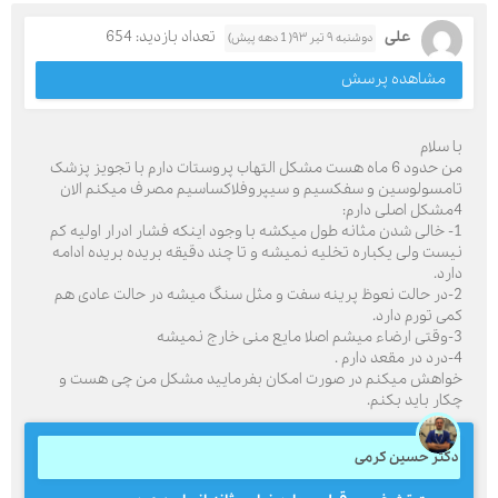
علی
تعداد بازدید: 654
دوشنبه ۹ تیر ۹۳( 1 دهه پیش)
مشاهده پرسش
با سلام
من حدود 6 ماه هست مشکل التهاب پروستات دارم با تجویز پزشک
تامسولوسین و سفکسیم و سیپروفلاکساسیم مصرف میکنم الان
4مشکل اصلی دارم:
1- خالی شدن مثانه طول میکشه با وجود اینکه فشار ادرار اولیه کم
نیست ولی یکباره تخلیه نمیشه و تا چند دقیقه بریده بریده ادامه
دارد.
2-در حالت نعوظ پرینه سفت و مثل سنگ میشه در حالت عادی هم
کمی تورم دارد.
3-وقتی ارضاء میشم اصلا مایع منی خارج نمیشه
4-درد در مقعد دارم .
خواهش میکنم در صورت امکان بفرمایید مشکل من چی هست و
چکار باید بکنم.
دکتر حسین کرمی