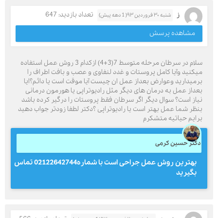
ز
تعداد بازدید: 647
شنبه ۳۰ فروردین ۹۳( 1 دهه پیش)
مشاهده پرسش
سلام در سرطان مرحله متوسط 7(3+4) ازکدام 3 روش عمل استفاده
میکنید وآیا کامل پروستات و غدد لنفاوی و عصب و بافت اطراف را
برمیدارید وعوارض بعداز عمل ان چیست آیا موقت است یا دائم؟ایا
بعداز عمل به درمان های دیگر مثل رادیوتراپی یا هورمون درمانی
نیاز است؟ سوال دیگر اگر سرطان فقط پروستات را درگیر کرده باشد
بنظر شما عمل بهتر است یا رادیوتراپی ؟دکتر لطفا زودتر جواب دهید
برایم حیاتیه متشکرم
دکتر حسین کرمی
بهترین روش عمل جراحی است با شماره02122642744 تماس
بگیرید