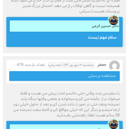
قطره ای که تقریبا شکل منی است از مجرای ادرار خارج می شود البته
همیشه نیست و گاهی اوقات رخ می دهد. احتمال بزرگ شدن
پروستات هست،با سپاس
دکتر حسین کرمی
سلام مهم نیست
جعفر
تعداد بازدید: 478
پنجشنبه ۱۲ شهریور ۹۴( 1 دهه پیش)
مشاهده پرسش
با سلام من چند وقتی حتی خانمم لخت پیش من هست و فقط
میخواد دراز بکشه من کیرم میخوابه و بعضی وقتها دیگه بلند
نمیشه وبعد حتی در صورت بلند شدن کیرم بعد از دخول خیلی زود
ارضا میشم و دیگر این که خیلی مواقع کیرم کاملا سفت نمیشه من
38 سالم هست لطفا راهنمایی بفرمایید