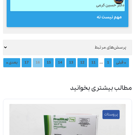
دکتر حسین کرمی
مهم نیست نه
...
« قبلی
1
11
12
13
14
15
16
17
بعدی »
مطالب بیشتری بخوانید
پروستات