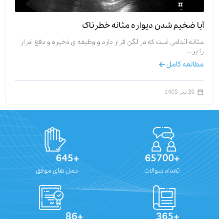
آیا ضخیم شدن دیواره مثانه خطرناک
مثانه اندامی است که در لگن قرار دارد و وظیفه‌ ی ذخیره و دفع ادرار
را بر…
مطالعه کامل
26 تیر 1405
+645
+65700
تعداد سوالات
عمل های موفق
+86
+365