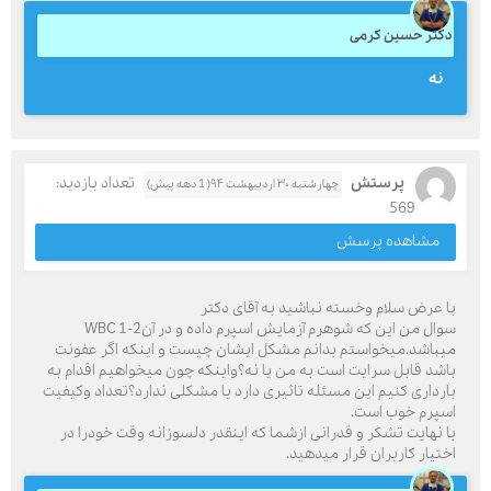
دکتر حسین کرمی
نه
پرستش
تعداد بازدید:
چهارشنبه ۳۰ اردیبهشت ۹۴( 1 دهه پیش)
569
مشاهده پرسش
با عرض سلام وخسته نباشید به آقای دکتر
سوال من این که شوهرم آزمایش اسپرم داده و در آنWBC 1-2
میباشد.میخواستم بدانم مشکل ایشان چیست و اینکه اگر عفونت
باشد قابل سرایت است به من یا نه؟واینکه چون میخواهیم اقدام به
بارداری کنیم این مسئله تاثیری دارد یا مشکلی ندارد؟تعداد وکیفیت
اسپرم خوب است.
با نهایت تشکر و قدرانی ازشما که اینقدر دلسوزانه وقت خودرا در
اختیار کاربران قرار میدهید.