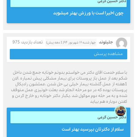
دکتر حسین کرمی
چون اخیرا است با ورزش بهتر میشوید
جلیلوند
تعداد بازدید: 975
چهارشنبه ۱۸ شهریور ۹۴( 1 دهه پیش)
مشاهده پرسش
با سلام خدمت اقای دکتر می خواستم بدونم خونابه جمع شدن داخل
شکم بعد از عمل باز پروستات برای بیمار مشکلی پیش نمیاره .الان
1هفته از عمل گذشته بیمار خیلی بی حل شدن .عملشون رادیکال
پروستات بوده که در دو مرحله انجام شد بعلت خونیزی عمل متوقف
شده و به مر حله دوم موکول شد .یکبار دکتر خونابه رو خارج کردن و
کفتن دوباره هم بیاید
دکتر حسین کرمی
سلام از دکترتان بپرسید بهتر است