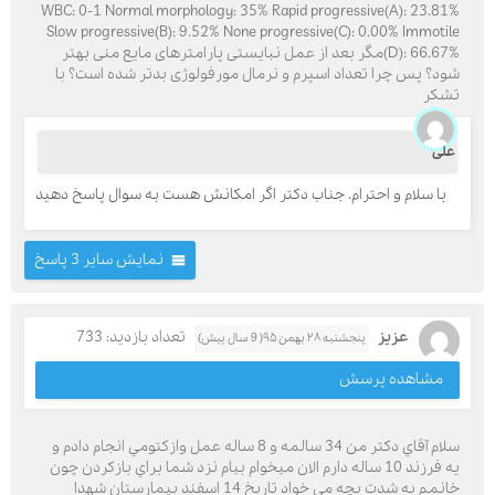
WBC: 0-1 Normal morphology: 35% Rapid progressive(A): 23.81%
Slow progressive(B): 9.52% None progressive(C): 0.00% Immotile
(D): 66.67%مگر بعد از عمل نبایستی پارامترهای مایع منی بهتر
شود؟ پس چرا تعداد اسپرم و نرمال مورفولوژی بدتر شده است؟ با
تشکر
علی
با سلام و احترام. جناب دکتر اگر امکانش هست به سوال پاسخ دهید
نمایش سایر 3 پاسخ
عزيز
تعداد بازدید: 733
پنجشنبه ۲۸ بهمن ۹۵( 9 سال پیش)
مشاهده پرسش
سلام آقاي دكتر من 34 سالمه و 8 ساله عمل وازكتومي انجام دادم و
يه فرزند 10 ساله دارم الان ميخوام بيام نزد شما براي بازكردن چون
خانمم به شدت بچه مي خواد تاريخ 14 اسفند بيمارستان شهدا