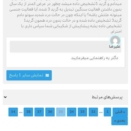
میدادم و گرید 1تشخیص داده میشد چطور در عرض کمتر از یک سال
بدون داشتن فعالیت سنگین تبدیل به گرید 3 شده. آیا فعالیت جنسی
میتونه علتش باشه؟ یا اینکه چون در حالت درد شدید سونو دادم
گرید3 تشخیص داده شده و در حالت بدون درد همون گرید1
تشخیص داده بشه.پیشاپیش از شکیبایی شما سپاس دارم. با
احترام.
علیرضا
دگتر یه راهنمایی میفرمایید
نمایش سایر 1 پاسخ
...
...
« قبلی
1
32
33
34
35
36
37
38
54
بعدی »