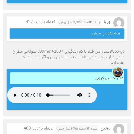
وریا
تعداد بازدید: 422
جمعه ۱۳ اسفند ۹۵( 9 سال پیش)
مشاهده پرسش
Woorya: سلام من قبلا با کد رهگیری u99mm42687 سوالاتی مطرح
کردم. ی آزمایش دادم ،لطفا ببینید و نظرتون رو اگر امکان داره
بفرمایید
دکتر حسین کرمی
معین
تعداد بازدید: 480
شنبه ۱۴ اسفند ۹۵( 9 سال پیش)