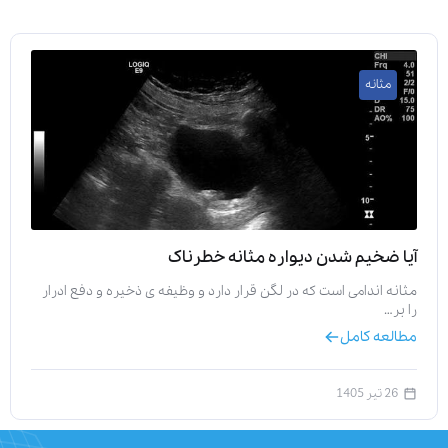
مثانه
آیا ضخیم شدن دیواره مثانه خطرناک
مثانه اندامی است که در لگن قرار دارد و وظیفه‌ ی ذخیره و دفع ادرار
را بر…
مطالعه کامل
26 تیر 1405