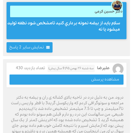
دکتر حسین کرمی
سلام بايد از بيضه نمونه برداري كنيد تامشخص شود نطفه توليد
ميشود يا نه
نمایش سایر 2 پاسخ
علیرضا
تعداد بازدید: 430
سه شنبه ۲۶ بهمن ۹۵( 9 سال پیش)
مشاهده پرسش
درود. من به دلیل درد در ناحیه بالای کشاله ی ران و بیضه به دکتر
مراجعه و سونوگرافی کردم که واریکوسل گرید3 با قطر واریس راست
تا7میلیمتر و چپ تا 7.5 میلیمتر تشخیص داده شد با اپیدیدیم
طبیعی. من سالهاست این درد رو دارم قبلن هم سونو داده بودم که
همیشه گرید 1 تشخیص داده شده بود که آخرینش کمتر از یک سال
پیش بود که آزمایش اسپرم با نتیجه کاملن خوب هم داده بودم. جای
سوال برای من اینجاست من که همیشه همین درد و داشتم و سونو