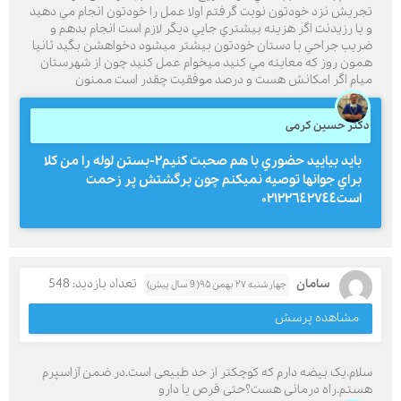
تجريش نزد خودتون نوبت گرفتم اولا عمل را خودتون انجام مي دهيد
و يا رزيدنت اگر هزينه بيشتري جايي ديگر لازم است انجام بدهم و
ضريب جراحي با دستان خودتون بيشتر ميشود دخواهشن بگيد ثانيا
همون روز كه معاينه مي كنيد ميخوام عمل كنيد چون از شهرستان
ميام اگر امكانش هست و درصد موفقيت چقدر است ممنون
دکتر حسین کرمی
بايد بياييد حضوري با هم صحبت كنيم٢-بستن لوله را من كلا
براي جوانها توصيه نميكنم چون برگشتش پر زحمت
است٠٢١٢٢٦٤٢٧٤٤
سامان
تعداد بازدید: 548
چهارشنبه ۲۷ بهمن ۹۵( 9 سال پیش)
مشاهده پرسش
سلام.یک بیضه دارم که کوچکتر از حد طبیعی است.در ضمن آزاسپرم
هستم.راه درمانی هست؟حتی قرص یا دارو