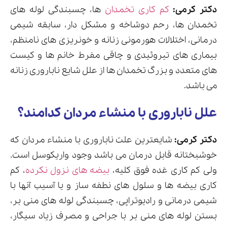
دکتر کرمی:
کم کاری تخمدان
ها، چسبندگی لوله های
تخمدان ها، رحم دوشاخه و مشکل دار، سابقه شیمی
درمانی، اختلالات هورمونی زنانه و خونریزی های نامنظم،
بیماری های تیروئیدی و چاقی مفرط خانم ها و کیست
های متعدد و بزرگ تخمدان ها از علل شایع ناباروری زنانه
می باشد.
علل ناباروری با منشاء مردان کدامند؟
دکتر کرمی:
شایعترین علت ناباروری با منشاء مردان که
خوشبختانه قابل درمان می باشد وجود واریکوسل است.
ولی کم کاری غده فوق کلیه،
بیضه های نزول نکرده
، کم
کاری بیضه ها و سلول های نطفه ساز و یا آسیب آنها با
شیمی درمانی و رادیوتراپی، چسبندگی لوله های منی بر،
بستن لوله های منی بر با جراحی و مصرف زیاد سیگار،