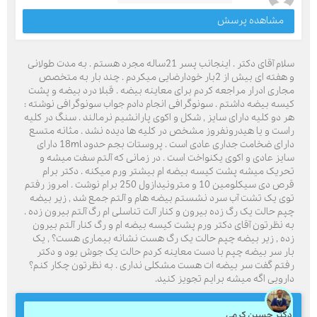
مشاهده پرسش
سلام آقای دکتر . اینجانب پسر 21ساله مجرد هستم . به مدت طولانی
و هفته ای بیش از 2بار خودارضایی میکردم . چند بار به متخصص
مجاری ادرار مراجعه کردم برای معاینه بیضه . قبلا درد بیضه و پشت
کیسه بیضه داشتم . سونوگرافی انجام دادم جواب سونوگرافی نوشته :
هر دو کلیه دارای سایز , شکل و اکوی پارانشیم نرمالند . سنگ در کلیه
راست و یا هیدرونفروز مشخص در کلیه ها دیده نشد . مثانه متسع
دارای ضخامت جداری عادی است . پروستات بجم حدود 18ml دارای
سایز عادی و اکوی یکنواخت است . در زمانی که آلتم سفت میشه و
تحریک میشه پشت کیسه بیضه ام بیشتر ورم میکنه . دکتر برام
قرص دی سیکلومین 10 و مترونیدازول 250 برام نوشت . امروز رفتم
توی یک تشت آب سرد نشستم بیضه هام و آلتم جمع شد , زیر بیضه
چپم حالت یک رگ زده بیرون و کنار آلت تناسلی ام رگ آلتم بیرون زده .
به نظرتون آقای دکتر ورم پشت کیسه بیضه ام و رگ کنار آلتم بیرون
زده , زیر بیضه چپم حالت یک رگ هست نشانه بیماری هست؟ , یک
بار سر بیضه چپم با دست معاینه کردم حالت یک جوش بود و دکتر
رفتم گفت سر بیضه ات هست مشکلی نداری . به نظرتون چکار کنم؟
دارویی اگه میشه برایم تجویز کنید.
دکتر حسین کرمی