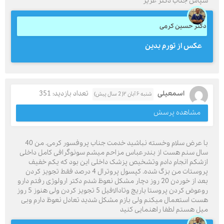
سپاس جناب دکتر عزیز
دکتر حسین کرمی
عکس از تورم بدین
اسمعیلی
تعداد بازدید: 351
شنبه ۶ آبان ۲( 2 سال پیش)
مشاهده پرسش
با عرض سلام وخسته نباشید خدمت جناب پروفسور کرمی. من 40
سال سنم هست از بندرعباس مزاحم میشم سونوگرافی کامل داخلی
ازشکم انجام دادم وتشخیص پزشک داخلی این بود که یکم خفیف
پروستات من بزگ شده. کپسول پروترال 4 درصد فقط تجویز کردن
بعد از خوردن 20 روز دچار مشکل نعوظ شدم دکتر ارولوژی رفتم دارو
روعوض کردن پروستا باریچ وتادالافیل 5 تجویز کردن ولی هنوز 5 روز
هست استعمال میکنم ولی بازم مشکل شدید تعادل نعوظ دارم وبی
میل هستم لطفا راهنمایی کنید