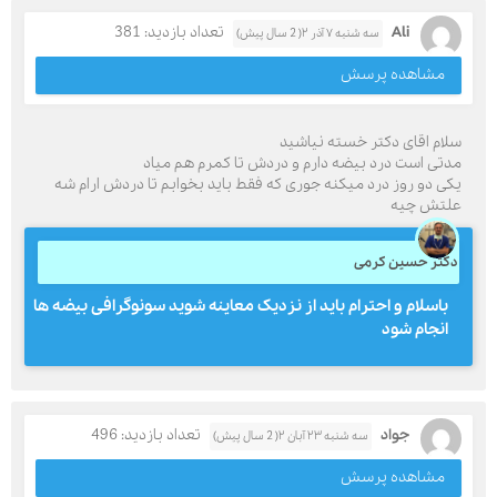
Ali
تعداد بازدید: 381
سه شنبه ۷ آذر ۲( 2 سال پیش)
مشاهده پرسش
سلام اقای دکتر خسته نیاشید
مدتی است درد بیضه دارم و دردش تا کمرم هم میاد
یکی دو روز درد میکنه جوری که فقط باید بخوابم تا دردش ارام شه
علتش چیه
دکتر حسین کرمی
باسلام و احترام باید از نزدیک معاینه شوید سونوگرافی بیضه ها
انجام شود
جواد
تعداد بازدید: 496
سه شنبه ۲۳ آبان ۲( 2 سال پیش)
مشاهده پرسش