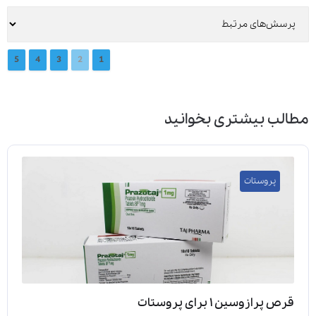
5
4
3
2
1
مطالب بیشتری بخوانید
پروستات
قرص پرازوسین ۱ برای پروستات