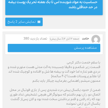
حساسیت به مواد شوینده اس تا بک هفته تحریک پوست بیضه
در حد حداقلی باشد
نمایش سایر 2 پاسخ
حامد
تعداد بازدید: 380
جمعه ۱۲ آبان ۲( 2 سال پیش)
مشاهده پرسش
با سلام خدمت دکتر کرمی
قسمت زیر شکمم و دقیقا چسبیده به آلت مدتی هست متورم شده و
دردی هم نداره اما خود آلت و بیضه ها شل و افتاده و کوچیک شده اند
آیا علائم پروستات هست؟ [۴۰ سالمه]
ممنون میشم راهنمایی بفرمایید چیکار باید بکنم
ضمن از حدود یکسال پیش درد شدیدی پس از بازی فوتبال در محل
اتصال دو، ران بهم داشتم که سونوگرافی هیچی تشخیص نداد طوری
بود که راه رفتن و قدم برداشتن سخت شده بود و الان پس‌از گذشت
یکسال اثری ازش نمونده