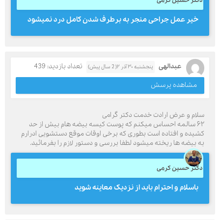
دکتر حسین کرمی
خیر عمل جراحی منجر به برطرف شدن کامل درد نمیشود
عبدالهی
تعداد بازدید: 439
پنجشنبه ۳۰ آذر ۲( 2 سال پیش)
مشاهده پرسش
سلام و عرض ارادت خدمت دکتر گرامی
۶۲ سالمه احساس میکنم که پوست کیسه بیضه هام بیش از حد
کشیده و افتاده است بطوری که برخی اوقات موقع دستشویی ادرارم
به بیضه ها ریخته میشود لطفا بررسی و دستور لازم را بفرمائید.
دکتر حسین کرمی
باسلام و احترام باید از نزدیک معاینه شوید