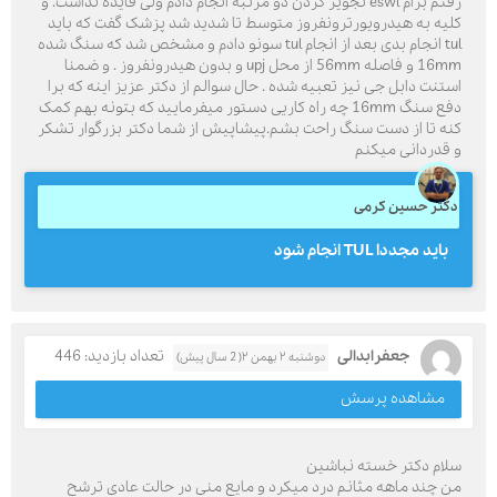
رفتم برام eswl تجویز کردن دو مرتبه انجام دادم ولی فایده نداشت. و
کلیه به هیدرویورترونفروز متوسط تا شدید شد‌ پزشک گفت که باید
tul انجام بدی‌ بعد از انجام tul سونو دادم و مشخص شد که سنگ شده
16mm و فاصله 56mm از محل upj و بدون هیدرونفروز . و ضمنا
استنت دابل جی نیز تعبیه شده . حال سوالم از دکتر عزیز اینه که برا
دفع سنگ 16mm چه راه کاریی دستور میفرمایید که بتونه بهم کمک
کنه تا از دست سنگ راحت بشم.پیشاپیش از شما دکتر بزرگوار تشکر
و قدردانی میکنم
دکتر حسین کرمی
باید مجددا TUL انجام شود
جعفرابدالی
تعداد بازدید: 446
دوشنبه ۲ بهمن ۲( 2 سال پیش)
مشاهده پرسش
سلام دکتر خسته نباشین
من چند ماهه مثانم درد میکرد و مایع منی در حالت عادی ترشح