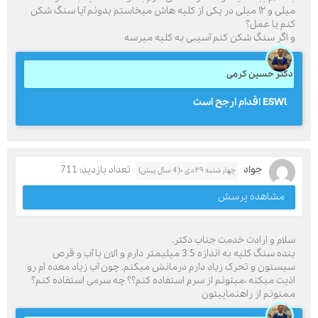
میلی و ۱۲ میلی در یکی از کلیه هاش میخاستم بدونم آیا سنگ شکن
کنم یا عمل؟
و اگر سنگ شکن کنم آسیبی به کلیه میرسه
دکتر حسین کرمی
ESWl اقدام ارجح است
جواد
تعداد بازدید: 711
چهارشنبه ۲۹ دی ۰( 4 سال پیش)
مشاهده پرسش
سلام و ارادت خدمت جناب دکتر.
بنده سنگ کلیه به اندازه 3.5 میلیمتر دارم و الان با آب و قرص
سیستون و تحرک زیاد دارم درمانش میکنم. چون آب زیاد معده ام رو
اذیت میکنه ،میتونم از سرم استفاده کنم؟؟ چه سرمی استفاده کنم؟
ممنونم از راهنماییتون