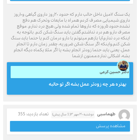
یک سنگ ۷میل داخل حالب دارم که حدود ۲۰روز داروی گیاهی و۱۰روز
داروی شیمیایی مصرف کردم همراه با مایعات وتحرک هم دفع
نشده.حدود ۵روزه که داروها تمام شده ولی هیچ درد ندارم. موقع
مصرف دارو هم درد نداشتم.گفتن باید سنگ شکن کنم. باتوجه به
اینکه درد ندارم،آیا بازهم میتونم با دارو درمان کنم یا حتما باید سنگ
شکن کنم.واینکه اگر سنگ شکن ضروریه، چقدر زمان دارم تا انجام
عمل، یعنی باید حتما زودتر انجام بشه یا اگر مثلا یکماه دیگه انجام
بشه، اشکالی نداره.ممنون ازشما
دکتر حسین کرمی
بهتره هر چه زودتر عمل بشه اگر تو حالبه
طهماسبی
تعداد بازدید: 355
دوشنبه ۳۰ مهر ۳( 1 سال پیش)
مشاهده پرسش