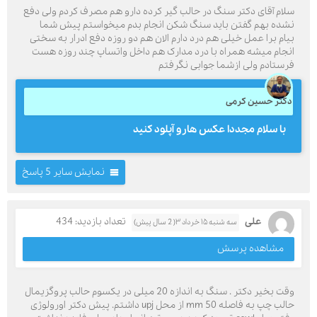
سلام آقای دکتر سنگ در حالب گیر کرده دارو هم مصرف کردم ولی دفع
نشده بهم گفتن باید سنگ شکن انجام بدم میخواستم پیش شما
بیام برا عمل خیلی هم درد دارم الان هم دو روزه دفع ادرار به سختی
انجام میشه همراه با درد مدارک هم داخل واتساپ چند روزه هست
فرستادم ولی ازشما جوابی نگرفتم
دکتر حسین کرمی
با سلام مجددا عکس هارو آپلود کنید
نمایش سایر 5 پاسخ
علی
تعداد بازدید: 434
سه شنبه ۱۵ خرداد ۳( 2 سال پیش)
مشاهده پرسش
وقت بخیر دکتر . سنگ به اندازه 20 میلی در یکسوم حالب پروگزیمال
حالب چپ به فاصله 50 mm از محل upj داشتم. پیش دکتر اورولوژی