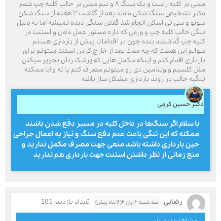
میلی در کلیه راست و یک سنگ ۸ و نیم میلی در حالب کلیه چپ شدم
دکتر تشخیص سنگ شکن دادند بعد از گذشت ۳ هفته از سنگ شکن
سونو و سی تی اسکن انجام شد گفتن سنگی دیده نمیشه اما به دلیل
تنگی حالب کلیه چپ و ورمی که داره دستور عمل دادن و استنت در
کلیه چپ گذاشتند بنده چون در اقدامات پیش از بارداری هستم
سوالم این هست که چه مدت بعد از خارج کردن استند میتونم برای
بارداری اقدام کنم و اینکه مکمل هایی که پزشک زنان تجویز میکنن
مثل کلسیم و ویتامین دی رو میتونم مصرف کنم یا نه و آیا ممکنه
تنگیه حالب در روند بارداری مشکل ساز باشه
دکتر حسین کرمی
با سلام اگر سنگ‌ها در داخل کلیه در مسیر دفع شدن باشند
ممکنه که این تنگی باعث عدم دفع سنگ و نیاز به اعمال جراحی
حین بارداری داشته باشد منعی جهت مصرف مکمل ندارید و
منع زمانی از نظر داشتن استنت جهت بارداری هم ندارید
رضایی
تعداد بازدید: 181
سه شنبه ۶ آبان ۴( 9 ماه پیش)
مشاهده پرسش