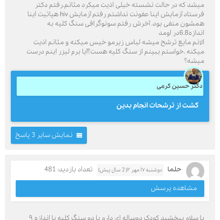
میشد که در حالت نشسته خیلی اذیت میکرد مثانم.رفتم دکتر
فرستاد آزمایش اینا عفونت نداشتم رفتم آزمایش hiv هپاتیت اینا
همشون منفی بود. آخرش رفتم سونوگرافی سنگ کلیه به
اندازه6.8در اومد
الانم مایع ترشح میشه لباس زیرمو خیس میکنه و مثانم اذیت
میکنه .خواستم ببینم از سنگ کلیه هست؟آیا برم لیزر اینم درست
میشه؟
دکتر حسین کرمی
کشت از ترشحات انجام بدین
نمایش سایر 3 پاسخ
حلما
تعداد بازدید: 481
دوشنبه ۱۷ مهر ۲( 2 سال پیش)
مشاهده پرسش
با سلام ببخشید کودک دوساله ای دارم با دو سنگ کلیه با اندازه ۹